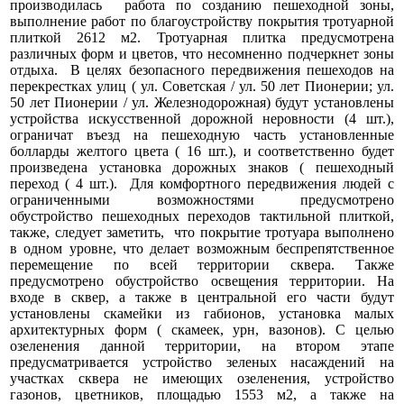
производилась работа по созданию пешеходной зоны,
выполнение работ по благоустройству покрытия тротуарной
плиткой 2612 м2. Тротуарная плитка предусмотрена
различных форм и цветов, что несомненно подчеркнет зоны
отдыха. В целях безопасного передвижения пешеходов на
перекрестках улиц ( ул. Советская / ул. 50 лет Пионерии; ул.
50 лет Пионерии / ул. Железнодорожная) будут установлены
устройства искусственной дорожной неровности (4 шт.),
ограничат въезд на пешеходную часть установленные
болларды желтого цвета ( 16 шт.), и соответственно будет
произведена установка дорожных знаков ( пешеходный
переход ( 4 шт.). Для комфортного передвижения людей с
ограниченными возможностями предусмотрено
обустройство пешеходных переходов тактильной плиткой,
также, следует заметить, что покрытие тротуара выполнено
в одном уровне, что делает возможным беспрепятственное
перемещение по всей территории сквера. Также
предусмотрено обустройство освещения территории. На
входе в сквер, а также в центральной его части будут
установлены скамейки из габионов, установка малых
архитектурных форм ( скамеек, урн, вазонов). С целью
озеленения данной территории, на втором этапе
предусматривается устройство зеленых насаждений на
участках сквера не имеющих озеленения, устройство
газонов, цветников, площадью 1553 м2, а также на