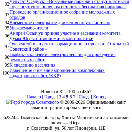
Депутат Осадчук: «Вокзальные парковки станут платными
92
круглосуточно, но рядом останется бесплатная парковка»
Проведено организационное собрание молодёжных
93
отрядов
94
Временное перекрытие движения по ул. Гастелло
95
Уважаемые жители!
Андрей Осадчук принял участие в заседании комитета
96
Думы Югры по экономической политике
Очередной выпуск информационного проекта «Открытый
97
Советский район»
График отключения электроэнергии для проведения
98
ремонтных работ
99
К сведению населения
Извещение о начале выполнения комплексных
100
кадастровых работ (ККР)
Новости 81 - 100 из 4867
Начало
|
Пред.
|
3
4
5
6
7
|
След.
|
Конец
© 2009-2026 Официальный сайт
администрации города Советского
628242, Тюменская область, Ханты-Мансийский автономный
округ — Югра,
г. Советский, ул. 50 лет Пионерии, 11Б