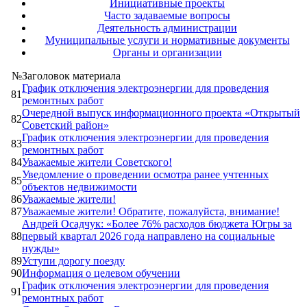
Инициативные проекты
Часто задаваемые вопросы
Деятельность администрации
Муниципальные услуги и нормативные документы
Органы и организации
№
Заголовок материала
График отключения электроэнергии для проведения
81
ремонтных работ
Очередной выпуск информационного проекта «Открытый
82
Советский район»
График отключения электроэнергии для проведения
83
ремонтных работ
84
Уважаемые жители Советского!
Уведомление о проведении осмотра ранее учтенных
85
объектов недвижимости
86
Уважаемые жители!
87
Уважаемые жители! Обратите, пожалуйста, внимание!
Андрей Осадчук: «Более 76% расходов бюджета Югры за
88
первый квартал 2026 года направлено на социальные
нужды»
89
Уступи дорогу поезду
90
Информация о целевом обучении
График отключения электроэнергии для проведения
91
ремонтных работ