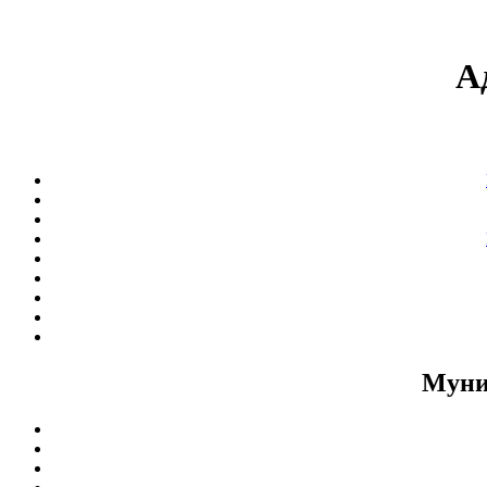
А
Муни