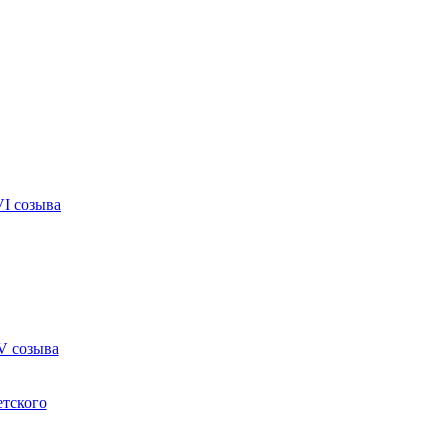
VI созыва
V созыва
етского