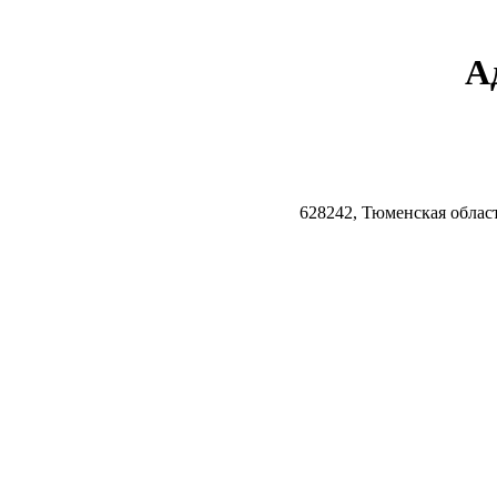
А
628242, Тюменская облас