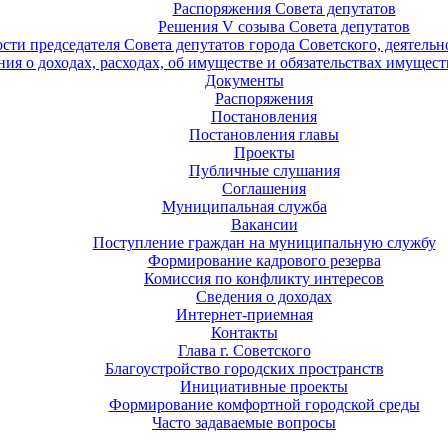
Распоряжения Совета депутатов
Решения V созыва Совета депутатов
ости председателя Совета депутатов города Советского, деятель
ия о доходах, расходах, об имуществе и обязательствах имущест
Документы
Распоряжения
Постановления
Постановления главы
Проекты
Публичные слушания
Соглашения
Муниципальная служба
Вакансии
Поступление граждан на муниципальную службу
Формирование кадрового резерва
Комиссия по конфликту интересов
Сведения о доходах
Интернет-приемная
Контакты
Глава г. Советского
Благоустройство городских пространств
Инициативные проекты
Формирование комфортной городской среды
Часто задаваемые вопросы