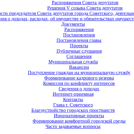
Распоряжения Совета депутатов
Решения V созыва Совета депутатов
ости председателя Совета депутатов города Советского, деятель
ия о доходах, расходах, об имуществе и обязательствах имущест
Документы
Распоряжения
Постановления
Постановления главы
Проекты
Публичные слушания
Соглашения
Муниципальная служба
Вакансии
Поступление граждан на муниципальную службу
Формирование кадрового резерва
Комиссия по конфликту интересов
Сведения о доходах
Интернет-приемная
Контакты
Глава г. Советского
Благоустройство городских пространств
Инициативные проекты
Формирование комфортной городской среды
Часто задаваемые вопросы