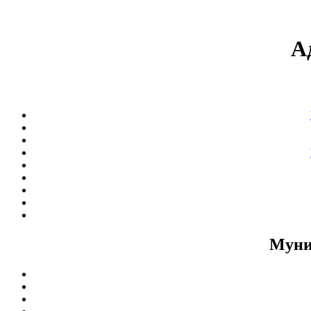
А
Муни