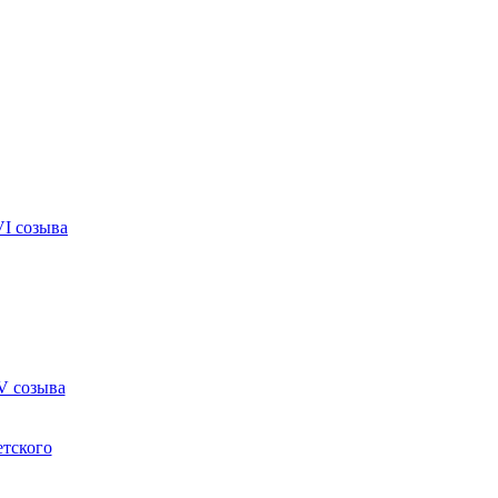
VI созыва
V созыва
етского