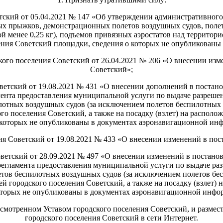
тский от 05.04.2021 № 147 «Об утверждении административного
х прыжков, демонстрационных полетов воздушных судов, полет
менее 0,25 кг), подъемов привязных аэростатов над территорие
ения Советский площадки, сведения о которых не опубликован
кого поселения Советский от 26.04.2021 № 206 «О внесении из
Советский»;
ветский от 19.08.2021 № 431 «О внесении дополнений в постан
мента предоставления муниципальной услуги по выдаче разреш
отных воздушных судов (за исключением полетов беспилотных 
ого поселения Советский, а также на посадку (взлет) на распол
 которых не опубликованы в документах аэронавигационной ин
ия Советский от 19.08.2021 № 433 «О внесении изменений в по
ветский от 28.09.2021 № 497 «О внесении изменений в постан
егламента предоставления муниципальной услуги по выдаче р
тов беспилотных воздушных судов (за исключением полетов бе
ией городского поселения Советский, а также на посадку (взлет)
о которых не опубликованы в документах аэронавигац
дусмотренном Уставом городского поселения Советский, и разме
городского поселения Советский в сети Интернет.