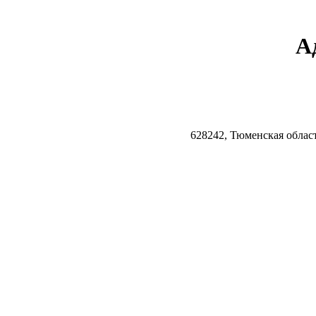
А
628242, Тюменская облас