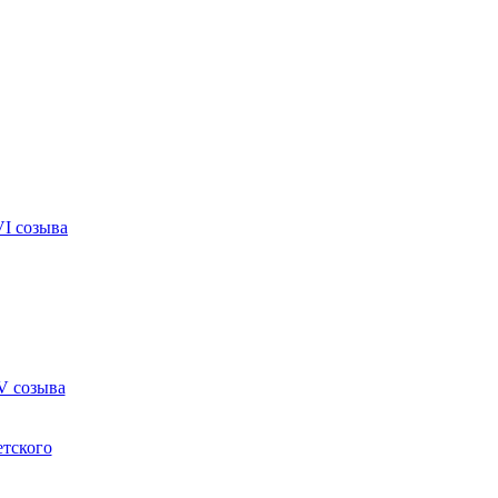
VI созыва
V созыва
етского