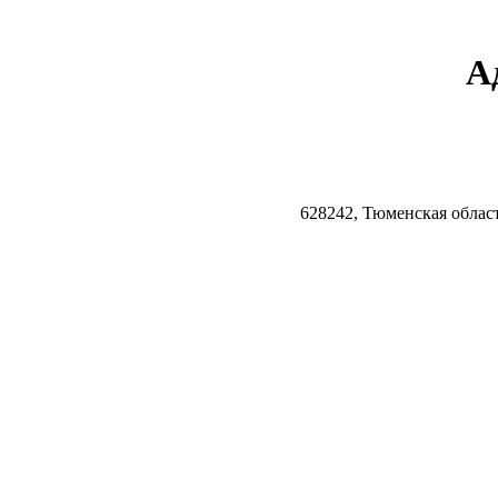
А
628242, Тюменская облас