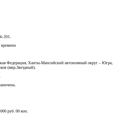
№ 201.
о времени
йская Федерация, Ханты-Мансийский автономный округ – Югра,
ков (мкр.Звездный).
.
раничена.
000 руб. 00 коп.