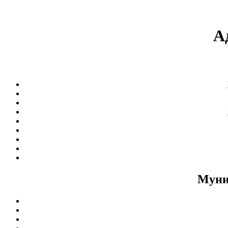
А
Муни