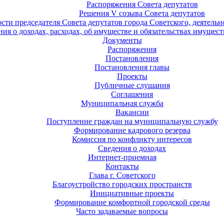
Распоряжения Совета депутатов
Решения V созыва Совета депутатов
ости председателя Совета депутатов города Советского, деятель
ия о доходах, расходах, об имуществе и обязательствах имущест
Документы
Распоряжения
Постановления
Постановления главы
Проекты
Публичные слушания
Соглашения
Муниципальная служба
Вакансии
Поступление граждан на муниципальную службу
Формирование кадрового резерва
Комиссия по конфликту интересов
Сведения о доходах
Интернет-приемная
Контакты
Глава г. Советского
Благоустройство городских пространств
Инициативные проекты
Формирование комфортной городской среды
Часто задаваемые вопросы