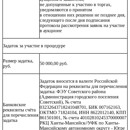
не допущенные к участию в торгах,
уведомляются о принятом
в отношении них решении не позднее дня,
следующего после дня подписания
протокола рассмотрения заявок на участие
в аукционе
Задаток за участие в процедуре
Размер задатка,
50 000,00 руб.
руб.
Задаток вносится в валюте Российской
Федерации на реквизиты для перечисления
задатка: ФЭУ Советского района
(Администрация городского поселения
Советский), № счета
Банковские
03232643718241048701, БИК 007162163,
реквизиты счёта
ОКТМО 71824104, ИНН 8622012140, КПП
для перечисления
861501001, № счета 40102810245370000007
задатка
РКЦ Ханты-Мансийск//УФК по Ханты-
Мансийскому автономному округу - Югре