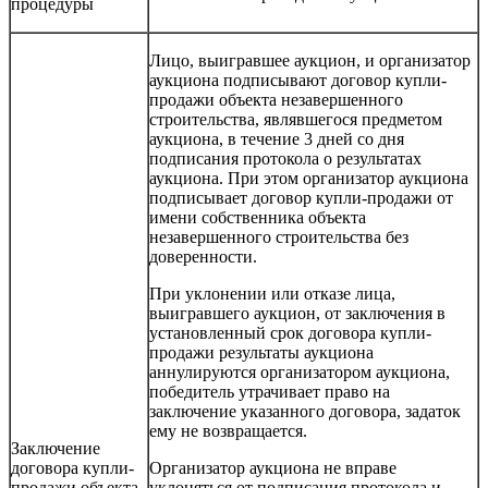
процедуры
Лицо, выигравшее аукцион, и организатор
аукциона подписывают договор купли-
продажи объекта незавершенного
строительства, являвшегося предметом
аукциона, в течение 3 дней со дня
подписания протокола о результатах
аукциона. При этом организатор аукциона
подписывает договор купли-продажи от
имени собственника объекта
незавершенного строительства без
доверенности.
При уклонении или отказе лица,
выигравшего аукцион, от заключения в
установленный срок договора купли-
продажи результаты аукциона
аннулируются организатором аукциона,
победитель утрачивает право на
заключение указанного договора, задаток
ему не возвращается.
Заключение
договора купли-
Организатор аукциона не вправе
продажи объекта
уклоняться от подписания протокола и