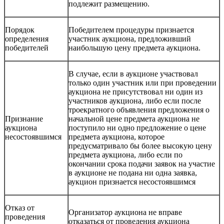
подлежит размещению.
Порядок
Победителем процедуры признается
определения
участник аукциона, предложивший
победителей
наибольшую цену предмета аукциона.
В случае, если в аукционе участвовал
только один участник или при проведении
аукциона не присутствовал ни один из
участников аукциона, либо если после
троекратного объявления предложения о
Признание
начальной цене предмета аукциона не
аукциона
поступило ни одно предложение о цене
несостоявшимся
предмета аукциона, которое
предусматривало бы более высокую цену
предмета аукциона, либо если по
окончании срока подачи заявок на участие
в аукционе не подана ни одна заявка,
аукцион признается несостоявшимся
Отказ от
Организатор аукциона не вправе
проведения
отказаться от проведения аукциона