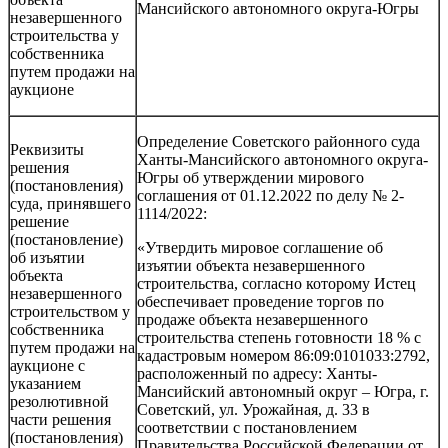
Мансийского автономного округа-Югры
незавершенного
строительства у
собственника
путем продажи на
аукционе
Определение Советского районного суда
Реквизиты
Ханты-Мансийского автономного округа-
решения
Югры об утверждении мирового
(постановления)
соглашения от 01.12.2022 по делу № 2-
суда, принявшего
1114/2022:
решение
(постановление)
«Утвердить мировое соглашение об
об изъятии
изъятии объекта незавершенного
объекта
строительства, согласно которому Истец
незавершенного
обеспечивает проведение торгов по
строительством у
продаже объекта незавершенного
собственника
строительства степень готовности 18 % с
путем продажи на
кадастровым номером 86:09:0101033:2792,
аукционе с
расположенный по адресу: Ханты-
указанием
Мансийский автономный округ – Югра, г.
резолютивной
Советский, ул. Урожайная, д. 33 в
части решения
соответствии с постановлением
(постановления)
Правительства Российской Федерации от