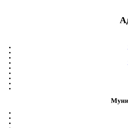
А
Муни