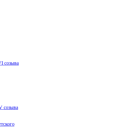
VI созыва
V созыва
етского