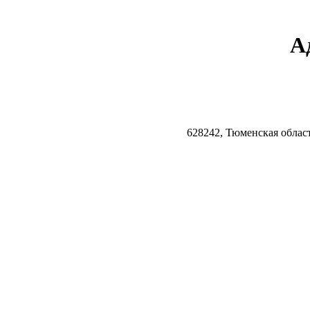
А
628242, Тюменская облас