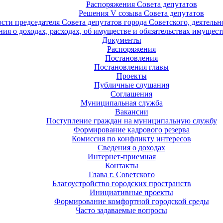
Распоряжения Совета депутатов
Решения V созыва Совета депутатов
ости председателя Совета депутатов города Советского, деятель
ия о доходах, расходах, об имуществе и обязательствах имущест
Документы
Распоряжения
Постановления
Постановления главы
Проекты
Публичные слушания
Соглашения
Муниципальная служба
Вакансии
Поступление граждан на муниципальную службу
Формирование кадрового резерва
Комиссия по конфликту интересов
Сведения о доходах
Интернет-приемная
Контакты
Глава г. Советского
Благоустройство городских пространств
Инициативные проекты
Формирование комфортной городской среды
Часто задаваемые вопросы