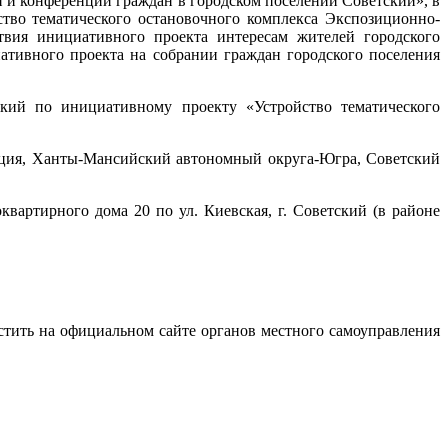
й и конференций граждан в городском поселении Советский», в
тво тематического остановочного комплекса Экспозиционно-
твия инициативного проекта интересам жителей городского
ативного проекта на собрании граждан городского поселения
ский по инициативному проекту «Устройство тематического
рация, Ханты-Мансийский автономный округа-Югра, Советский
вартирного дома 20 по ул. Киевская, г. Советский (в районе
стить на официальном сайте органов местного самоуправления