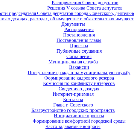
Распоряжения Совета депутатов
Решения V созыва Совета депутатов
ости председателя Совета депутатов города Советского, деятель
ия о доходах, расходах, об имуществе и обязательствах имущест
Документы
Распоряжения
Постановления
Постановления главы
Проекты
Публичные слушания
Соглашения
Муниципальная служба
Вакансии
Поступление граждан на муниципальную службу
Формирование кадрового резерва
Комиссия по конфликту интересов
Сведения о доходах
Интернет-приемная
Контакты
Глава г. Советского
Благоустройство городских пространств
Инициативные проекты
Формирование комфортной городской среды
Часто задаваемые вопросы