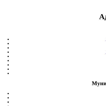
А
Муни