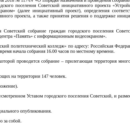
аля 2018 № 117-IV «О Порядке назначения и проведения собрани
одского поселения Советский инициативного проекта «Устройс
аном» (далее инициативный проект), определения соответс
ивного проекта, а также принятия решения о поддержке иници
я Советский собрание граждан городского поселения Совет
центра «Память» с информационным видеоэкраном».
тский политехнический колледж» по адресу: Российская Феде
 время начала собрания 16.00 часов по местному времени.
которой проводится собрание – прилегающая территория многок
щих на территории 147 человек.
ложение).
усмотренном Уставом городского поселения Советский, и разме
циального опубликования.
 за собой.