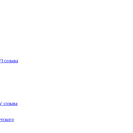
VI созыва
V созыва
етского