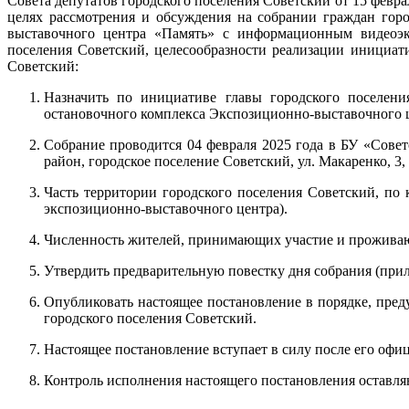
Совета депутатов городского поселения Советский от 15 февр
целях рассмотрения и обсуждения на собрании граждан гор
выставочного центра «Память» с информационным видеоэкр
поселения Советский, целесообразности реализации инициат
Советский:
Назначить по инициативе главы городского поселени
остановочного комплекса Экспозиционно-выставочного 
Собрание проводится 04 февраля 2025 года в БУ «Сове
район, городское поселение Советский, ул. Макаренко, 3,
Часть территории городского поселения Советский, по 
экспозиционно-выставочного центра).
Численность жителей, принимающих участие и проживаю
Утвердить предварительную повестку дня собрания (при
Опубликовать настоящее постановление в порядке, пред
городского поселения Советский.
Настоящее постановление вступает в силу после его офи
Контроль исполнения настоящего постановления оставляю