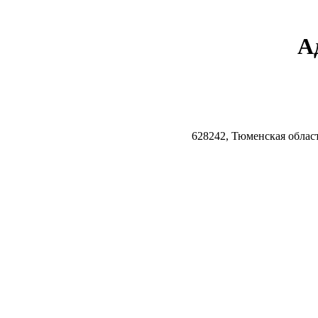
А
628242, Тюменская облас