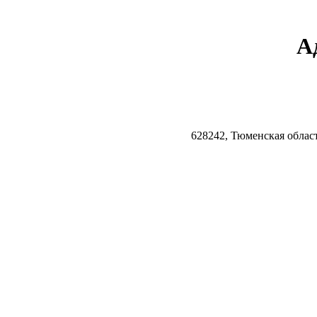
А
628242, Тюменская облас