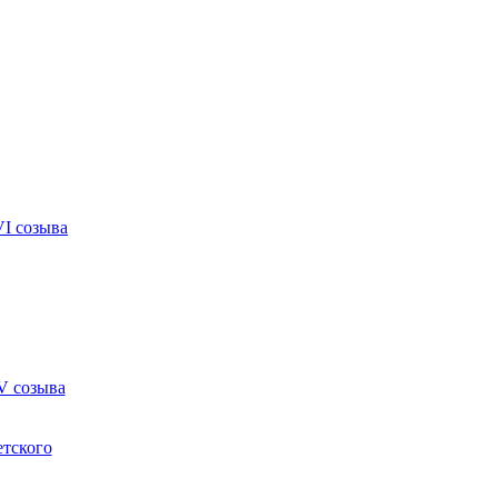
VI созыва
V созыва
етского