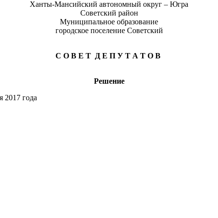
Ханты-Мансийский автономный округ – Югра
Советский район
Муниципальное образование
городское поселение Советский
С О В Е Т Д Е П У Т А Т О В
Решение
8» февраля 2017 года №