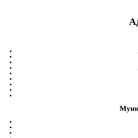
А
Муни