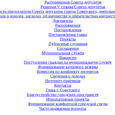
Распоряжения Совета депутатов
Решения V созыва Совета депутатов
ости председателя Совета депутатов города Советского, деятель
ия о доходах, расходах, об имуществе и обязательствах имущест
Документы
Распоряжения
Постановления
Постановления главы
Проекты
Публичные слушания
Соглашения
Муниципальная служба
Вакансии
Поступление граждан на муниципальную службу
Формирование кадрового резерва
Комиссия по конфликту интересов
Сведения о доходах
Интернет-приемная
Контакты
Глава г. Советского
Благоустройство городских пространств
Инициативные проекты
Формирование комфортной городской среды
Часто задаваемые вопросы