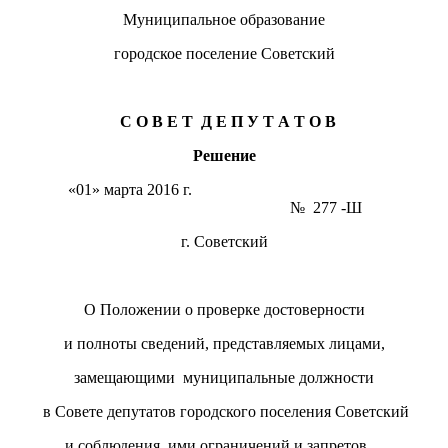
Муниципальное образование
городское поселение Советский
С О В Е Т Д Е П У Т А Т О В
Решение
«01» марта 2016 г.
№ 277 -Ш
г. Советский
О Положении о проверке достоверности
и полноты сведений, представляемых лицами,
замещающими муниципальные должности
в Совете депутатов городского поселения Советский
и соблюдения ими ограничений и запретов