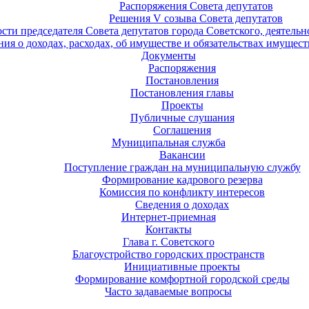
Распоряжения Совета депутатов
Решения V созыва Совета депутатов
ости председателя Совета депутатов города Советского, деятель
ия о доходах, расходах, об имуществе и обязательствах имущест
Документы
Распоряжения
Постановления
Постановления главы
Проекты
Публичные слушания
Соглашения
Муниципальная служба
Вакансии
Поступление граждан на муниципальную службу
Формирование кадрового резерва
Комиссия по конфликту интересов
Сведения о доходах
Интернет-приемная
Контакты
Глава г. Советского
Благоустройство городских пространств
Инициативные проекты
Формирование комфортной городской среды
Часто задаваемые вопросы