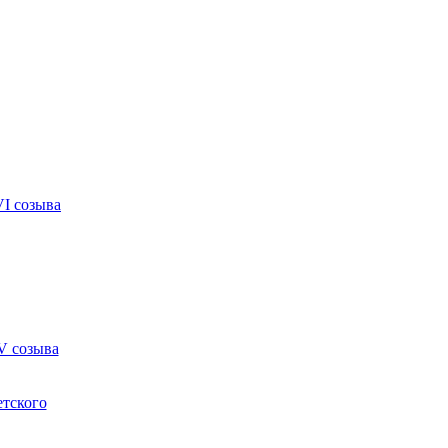
VI созыва
V созыва
етского