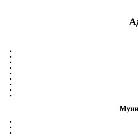
А
Муни