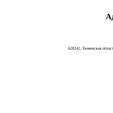
А
628242, Тюменская облас