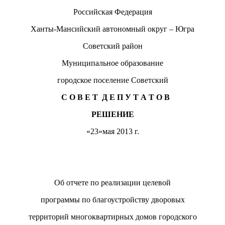
Российская Федерация
Ханты-Мансийский автономный округ – Югра
Советский район
Муниципальное образование
городское поселение Советский
С О В Е Т Д Е П У Т А Т О В
РЕШЕНИЕ
«23»мая 2013 г.
ветский № 6
Об отчете по реализации целевой
программы по благоустройству дворовых
территорий многоквартирных домов городского