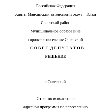
Российская Федерация
Ханты-Мансийский автономный округ – Югра
Советский район
Муниципальное образование
городское поселение Советский
С О В Е Т Д Е П У Т А Т О В
РЕШЕНИЕ
евраля 2013 г. №
г.Советский
Отчет по исполнению
адресной программы по переселению