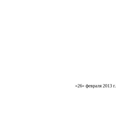
«26» ф