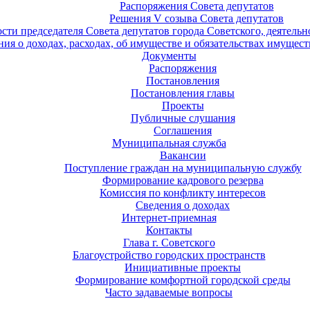
Распоряжения Совета депутатов
Решения V созыва Совета депутатов
ости председателя Совета депутатов города Советского, деятель
ия о доходах, расходах, об имуществе и обязательствах имущест
Документы
Распоряжения
Постановления
Постановления главы
Проекты
Публичные слушания
Соглашения
Муниципальная служба
Вакансии
Поступление граждан на муниципальную службу
Формирование кадрового резерва
Комиссия по конфликту интересов
Сведения о доходах
Интернет-приемная
Контакты
Глава г. Советского
Благоустройство городских пространств
Инициативные проекты
Формирование комфортной городской среды
Часто задаваемые вопросы