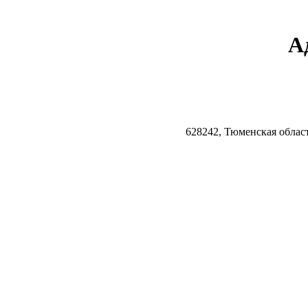
А
628242, Тюменская облас