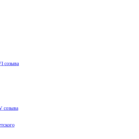
VI созыва
V созыва
етского