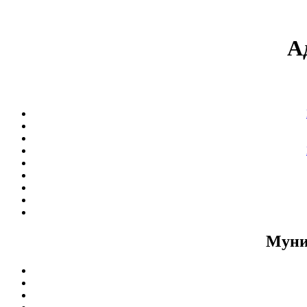
А
Муни