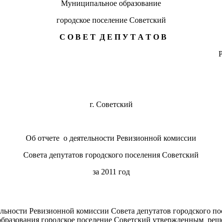
Муниципальное образование
городское поселение Советский
С О В Е Т Д Е П У Т А Т О В
РЕШЕНИ
ая 2012 г
г. Советский
Об отчете о деятельности Ревизионной комиссии
Совета депутатов городского поселения Советский
за 2011 год
ельности Ревизионной комиссии Совета депутатов городского пос
бразования городское поселение Советский утвержденным реше