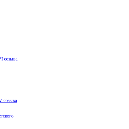
VI созыва
V созыва
етского