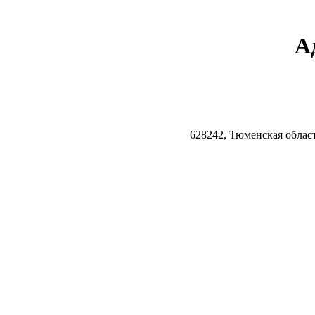
А
628242, Тюменская облас