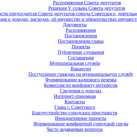
Распоряжения Совета депутатов
Решения V созыва Совета депутатов
ости председателя Совета депутатов города Советского, деятель
ия о доходах, расходах, об имуществе и обязательствах имущест
Документы
Распоряжения
Постановления
Постановления главы
Проекты
Публичные слушания
Соглашения
Муниципальная служба
Вакансии
Поступление граждан на муниципальную службу
Формирование кадрового резерва
Комиссия по конфликту интересов
Сведения о доходах
Интернет-приемная
Контакты
Глава г. Советского
Благоустройство городских пространств
Инициативные проекты
Формирование комфортной городской среды
Часто задаваемые вопросы