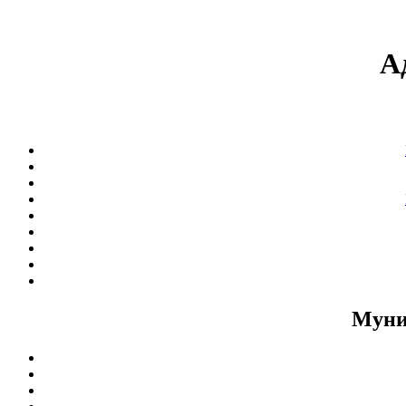
А
Муни