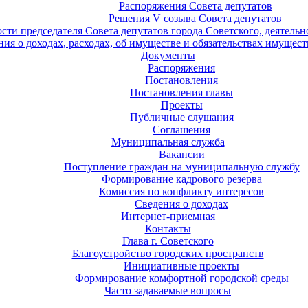
Распоряжения Совета депутатов
Решения V созыва Совета депутатов
ости председателя Совета депутатов города Советского, деятель
ия о доходах, расходах, об имуществе и обязательствах имущест
Документы
Распоряжения
Постановления
Постановления главы
Проекты
Публичные слушания
Соглашения
Муниципальная служба
Вакансии
Поступление граждан на муниципальную службу
Формирование кадрового резерва
Комиссия по конфликту интересов
Сведения о доходах
Интернет-приемная
Контакты
Глава г. Советского
Благоустройство городских пространств
Инициативные проекты
Формирование комфортной городской среды
Часто задаваемые вопросы