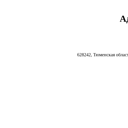
А
628242, Тюменская облас