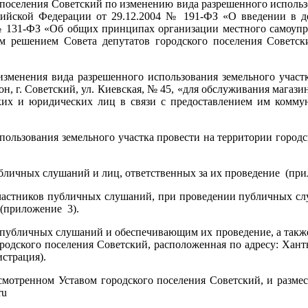
поселения Советский по изменению вида разрешенного использо
ийской Федерации от 29.12.2004 № 191-ФЗ «О введении в де
№ 131-ФЗ «Об общих принципах организации местного самоуп
 решением Совета депутатов городского поселения Советски
менения вида разрешенного использования земельного участка 
 г. Советский, ул. Киевская, № 45, «для обслуживания магазин
ских и юридических лиц в связи с предоставлением им комм
ьзования земельного участка провести на территории городско
бличных слушаний и лиц, ответственных за их проведение (при
частников публичных слушаний, при проведении публичных сл
и (приложение 3).
убличных слушаний и обеспечивающим их проведение, а такж
родского поселения Советский, расположенная по адресу: Хан
истрация).
смотренном Уставом городского поселения Советский, и размес
ru