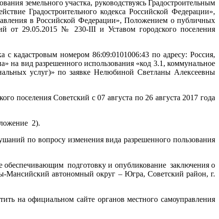
вания земельного участка, руководствуясь Градостроительным
йствие Градостроительного кодекса Российской Федерации»,
равления в Российской Федерации», Положением о публичных
й от 29.05.2015 № 230-III и Уставом городского поселения
с кадастровым номером 86:09:0101006:43 по адресу: Россия,
а» на вид разрешенного использования «код 3.1, коммунальное
унальных услуг)» по заявке Нелюбиной Светланы Алексеевны
го поселения Советский с 07 августа по 26 августа 2017 года
ложение 2).
ушаний по вопросу изменения вида разрешенного пользования
е обеспечивающим подготовку и опубликование заключения о
ты-Мансийский автономный округ – Югра, Советский район, г.
тить на официальном сайте органов местного самоуправления