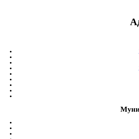
А
Муни