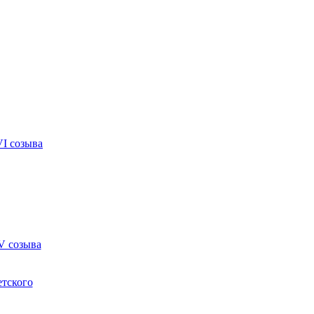
VI созыва
V созыва
етского