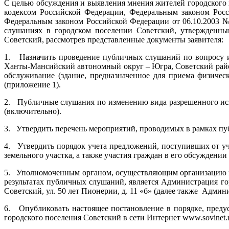
С целью обсуждения и выявления мнения жителей городского 
кодексом Российской Федерации, Федеральным законом Росс
Федеральным законом Российской Федерации от 06.10.2003 
слушаниях в городском поселении Советский, утвержденным
Советский, рассмотрев представленные документы заявителя:
1. Назначить проведение публичных слушаний по вопросу из
Ханты-Мансийский автономный округ – Югра, Советский район,
обслуживание (здание, предназначенное для приема физиче
(приложение 1).
2. Публичные слушания по изменению вида разрешенного испол
(включительно).
3. Утвердить перечень мероприятий, проводимых в рамках пу
4. Утвердить порядок учета предложений, поступивших от у
земельного участка, а также участия граждан в его обсуждени
5. Уполномоченным органом, осуществляющим организацию п
результатах публичных слушаний, является Администрация го
Советский, ул. 50 лет Пионерии, д. 11 «б» (далее также Админ
6. Опубликовать настоящее постановление в порядке, преду
городского поселения Советский в сети Интернет www.sovinet.