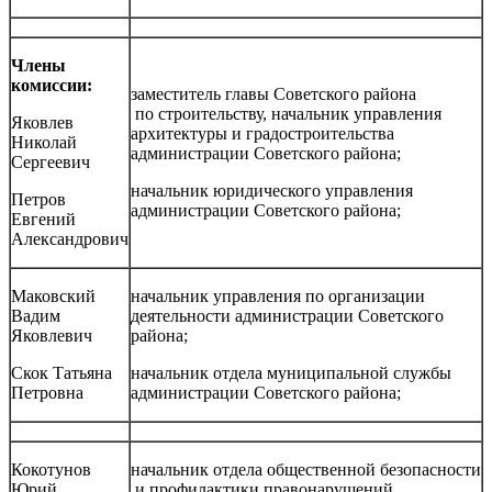
Члены
комиссии:
заместитель главы Советского района
по строительству, начальник управления
Яковлев
архитектуры и градостроительства
Николай
администрации Советского района;
Сергеевич
начальник юридического управления
Петров
администрации Советского района;
Евгений
Александрович
Маковский
начальник управления по организации
Вадим
деятельности администрации Советского
Яковлевич
района;
Скок Татьяна
начальник отдела муниципальной службы
Петровна
администрации Советского района;
Кокотунов
начальник отдела общественной безопасности
Юрий
и профилактики правонарушений