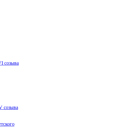
VI созыва
V созыва
етского