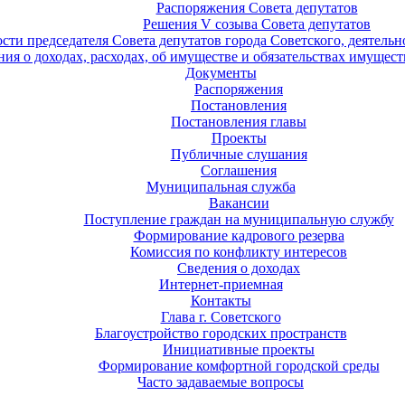
Распоряжения Совета депутатов
Решения V созыва Совета депутатов
ости председателя Совета депутатов города Советского, деятель
ия о доходах, расходах, об имуществе и обязательствах имущест
Документы
Распоряжения
Постановления
Постановления главы
Проекты
Публичные слушания
Соглашения
Муниципальная служба
Вакансии
Поступление граждан на муниципальную службу
Формирование кадрового резерва
Комиссия по конфликту интересов
Сведения о доходах
Интернет-приемная
Контакты
Глава г. Советского
Благоустройство городских пространств
Инициативные проекты
Формирование комфортной городской среды
Часто задаваемые вопросы