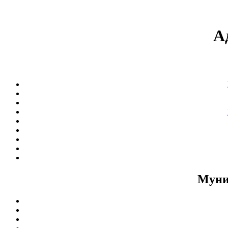
А
Муни