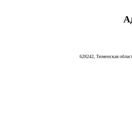
А
628242, Тюменская облас