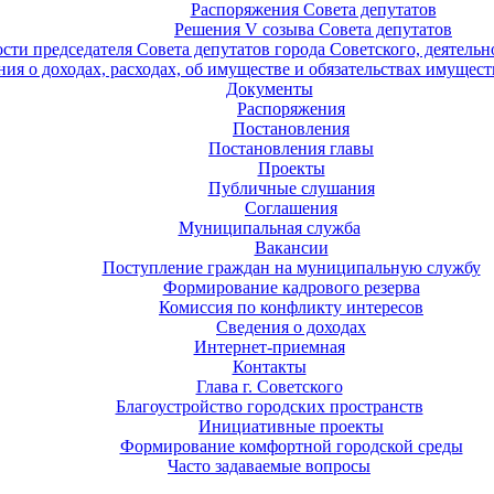
Распоряжения Совета депутатов
Решения V созыва Совета депутатов
ости председателя Совета депутатов города Советского, деятель
ия о доходах, расходах, об имуществе и обязательствах имущест
Документы
Распоряжения
Постановления
Постановления главы
Проекты
Публичные слушания
Соглашения
Муниципальная служба
Вакансии
Поступление граждан на муниципальную службу
Формирование кадрового резерва
Комиссия по конфликту интересов
Сведения о доходах
Интернет-приемная
Контакты
Глава г. Советского
Благоустройство городских пространств
Инициативные проекты
Формирование комфортной городской среды
Часто задаваемые вопросы