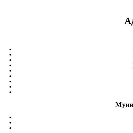
А
Муни