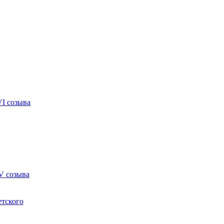
VI созыва
V созыва
етского