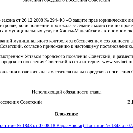
ого закона от 26.12.2008 № 294-ФЗ «О защите прав юридических
контроля», во исполнении протокола заседания комиссии по пр
ых и муниципальных услуг в Ханты-Мансийском автономном окру
ований муниципального контроля за обеспечением сохранности а
Советский, согласно приложению к настоящему постановлению
смотренном Уставом городского поселения Советский, и размес
городского поселения Советский в сети интернет www sovinet.ru
овления возложить на заместителя главы городского поселения 
Исполняющий обязанности главы
кого поселения Советский В.И. Ка
Вложения:
Пост-ние № 1843 от 07.