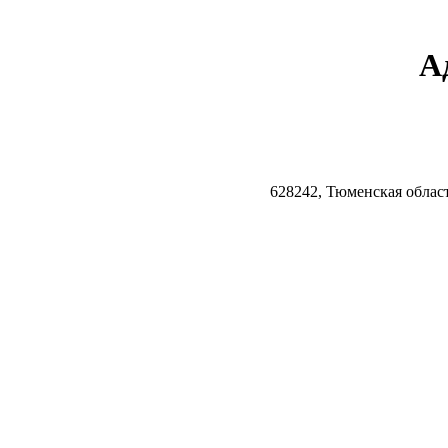
А
628242, Тюменская облас