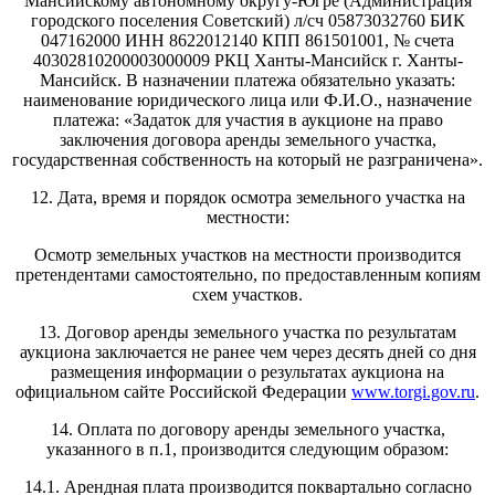
Мансийскому автономному округу-Югре (Администрация
городского поселения Советский) л/сч 05873032760 БИК
047162000 ИНН 8622012140 КПП 861501001, № счета
40302810200003000009 РКЦ Ханты-Мансийск г. Ханты-
Мансийск. В назначении платежа обязательно указать:
наименование юридического лица или Ф.И.О., назначение
платежа: «Задаток для участия в аукционе на право
заключения договора аренды земельного участка,
государственная собственность на который не разграничена».
12. Дата, время и порядок осмотра земельного участка на
местности:
Осмотр земельных участков на местности производится
претендентами самостоятельно, по предоставленным копиям
схем участков.
13. Договор аренды земельного участка по результатам
аукциона заключается не ранее чем через десять дней со дня
размещения информации о результатах аукциона на
официальном сайте Российской Федерации
www.torgi.gov.ru
.
14. Оплата по договору аренды земельного участка,
указанного в п.1, производится следующим образом:
14.1. Арендная плата производится поквартально согласно