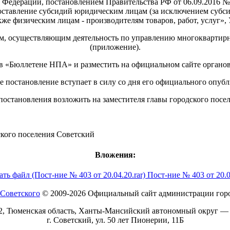
ой Федерации, постановлением Правительства РФ от 06.09.2016 
ставление субсидий юридическим лицам (за исключением субси
е физическим лицам - производителям товаров, работ, услуг»,
ям, осуществляющим деятельность по управлению многоквартир
(приложение).
в «Бюллетене НПА» и разместить на официальном сайте органов
ее постановление вступает в силу со дня его официального опу
постановления возложить на заместителя главы городского посел
городского поселения Советский А.
Вложения:
Пост-ние № 403 от 20.04
© 2009-2026 Официальный сайт администрации горо
2, Тюменская область, Ханты-Мансийский автономный округ —
г. Советский, ул. 50 лет Пионерии, 11Б