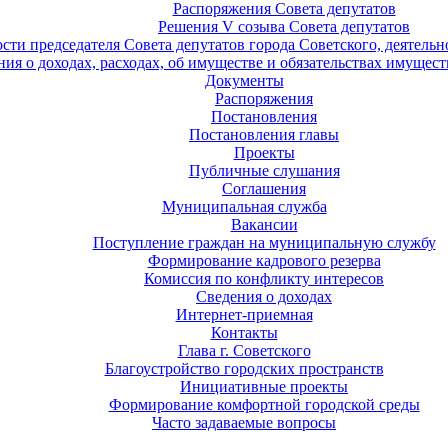
Распоряжения Совета депутатов
Решения V созыва Совета депутатов
ости председателя Совета депутатов города Советского, деятель
ия о доходах, расходах, об имуществе и обязательствах имущест
Документы
Распоряжения
Постановления
Постановления главы
Проекты
Публичные слушания
Соглашения
Муниципальная служба
Вакансии
Поступление граждан на муниципальную службу
Формирование кадрового резерва
Комиссия по конфликту интересов
Сведения о доходах
Интернет-приемная
Контакты
Глава г. Советского
Благоустройство городских пространств
Инициативные проекты
Формирование комфортной городской среды
Часто задаваемые вопросы