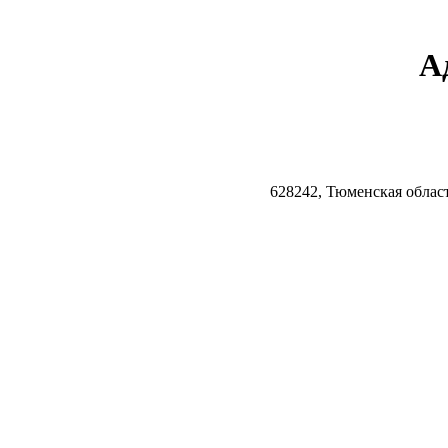
А
628242, Тюменская облас