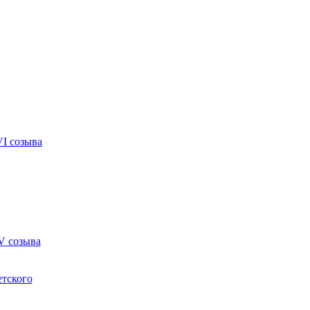
VI созыва
V созыва
етского