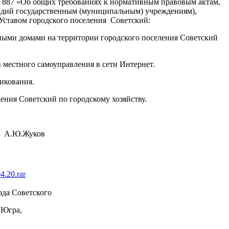
№ 887 «Об общих требованиях к нормативным правовым актам,
дий государственным (муниципальным) учреждениям),
 Уставом городского поселения Советский:
ными домами на территории городского поселения Советский
 местного самоуправления в сети Интернет.
бликования.
ения Советский по городскому хозяйству.
Ю.Жуков
.20.rar
да Советского
 Югра,