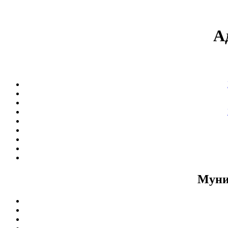
А
Муни