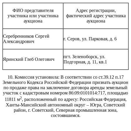
ФИО представителя
Адрес регистрации,
участника или участника
фактический адрес участника
аукциона
аукциона
Серебренников Сергей
г. Серов, ул. Парковая, д. 6
Александрович
пгт. Зеленоборск, ул.
Яринский Глеб Олегович
Подгорная, д. 11, кв.1
10. Комиссия установила: В соответствии со ст.39.12 п.17
Земельного Кодекса Российской Федерации признать аукцион
по продаже права на заключение договора аренды земельный
участок с кадастровым номером 86:09:0101014:717, площадью
2
11811 м
, расположенный по адресу: Российская Федерация,
Ханты-Мансийский автономный округ – Югра, Советский
район, г. Советский, Северная промышленная зона,
состоявшимся.