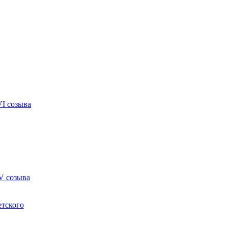
VI созыва
V созыва
етского