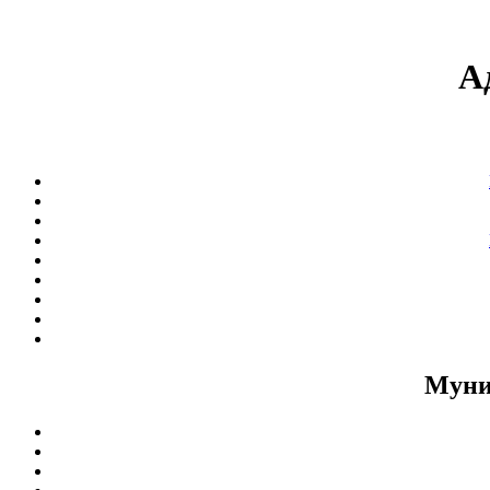
А
Муни