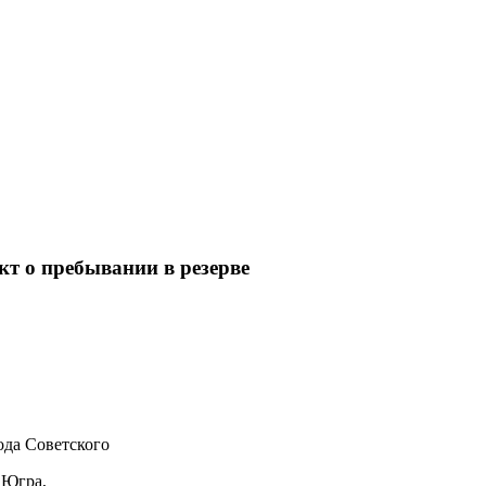
т о пребывании в резерве
да Советского
 Югра,