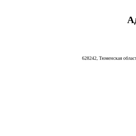
А
628242, Тюменская облас