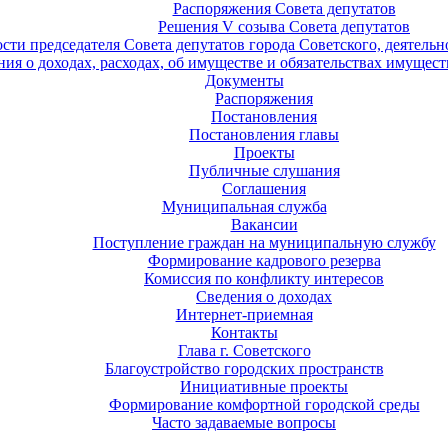
Распоряжения Совета депутатов
Решения V созыва Совета депутатов
ости председателя Совета депутатов города Советского, деятель
ия о доходах, расходах, об имуществе и обязательствах имущест
Документы
Распоряжения
Постановления
Постановления главы
Проекты
Публичные слушания
Соглашения
Муниципальная служба
Вакансии
Поступление граждан на муниципальную службу
Формирование кадрового резерва
Комиссия по конфликту интересов
Сведения о доходах
Интернет-приемная
Контакты
Глава г. Советского
Благоустройство городских пространств
Инициативные проекты
Формирование комфортной городской среды
Часто задаваемые вопросы