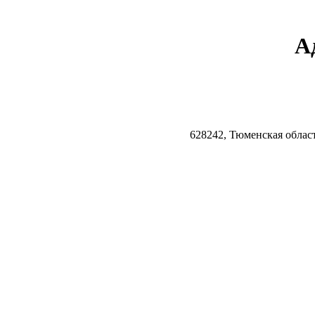
А
628242, Тюменская облас