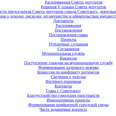
Распоряжения Совета депутатов
Решения V созыва Совета депутатов
ости председателя Совета депутатов города Советского, деятель
ия о доходах, расходах, об имуществе и обязательствах имущест
Документы
Распоряжения
Постановления
Постановления главы
Проекты
Публичные слушания
Соглашения
Муниципальная служба
Вакансии
Поступление граждан на муниципальную службу
Формирование кадрового резерва
Комиссия по конфликту интересов
Сведения о доходах
Интернет-приемная
Контакты
Глава г. Советского
Благоустройство городских пространств
Инициативные проекты
Формирование комфортной городской среды
Часто задаваемые вопросы