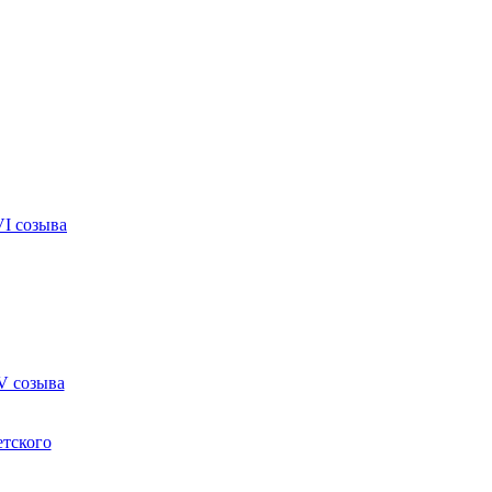
VI созыва
V созыва
етского