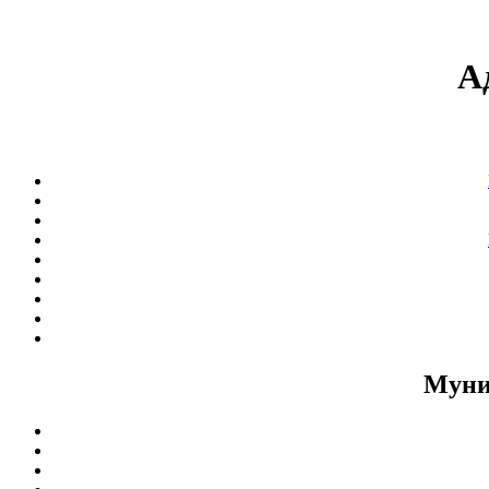
А
Муни