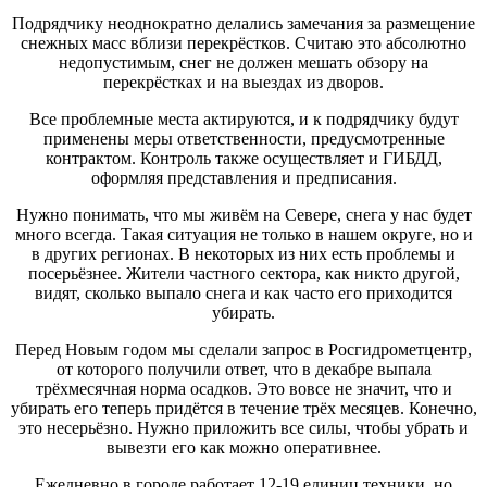
Подрядчику неоднократно делались замечания за размещение
снежных масс вблизи перекрёстков. Считаю это абсолютно
недопустимым, снег не должен мешать обзору на
перекрёстках и на выездах из дворов.
Все проблемные места актируются, и к подрядчику будут
применены меры ответственности, предусмотренные
контрактом. Контроль также осуществляет и ГИБДД,
оформляя представления и предписания.
Нужно понимать, что мы живём на Севере, снега у нас будет
много всегда. Такая ситуация не только в нашем округе, но и
в других регионах. В некоторых из них есть проблемы и
посерьёзнее. Жители частного сектора, как никто другой,
видят, сколько выпало снега и как часто его приходится
убирать.
Перед Новым годом мы сделали запрос в Росгидрометцентр,
от которого получили ответ, что в декабре выпала
трёхмесячная норма осадков. Это вовсе не значит, что и
убирать его теперь придётся в течение трёх месяцев. Конечно,
это несерьёзно. Нужно приложить все силы, чтобы убрать и
вывезти его как можно оперативнее.
Ежедневно в городе работает 12-19 единиц техники, но