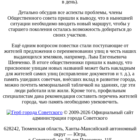
в день).
Детально обсудив все аспекты проблемы, члены
Общественного совета пришли к выводу, что в нынешней
ситуации необходимо вводить новый маршрут, чтобы у
старшего поколения осталась возможность добираться до
своих участков.
Ещё одним вопросом повестки стали поступающие от
жителей предложения о переименовании улиц в честь наших
выдающихся земляков, например, Льва Евгеньевича
Шевченко. В итоге общественники пришли к выводу, что
присвоение улицам новых названий может быть накладным
для жителей самих улиц (исправление документов и т. д.), а
память ушедших советчан, внёсших вклад в развитие города,
можно почтить мемориальной табличкой на зданиях, где эти
люди работали или жили. Кроме того, профильным
специалистам дана рекомендация составить перечень жителей
города, чью память необходимо увековечить.
© 2009-2026 Официальный сайт
администрации города Советского
628242, Тюменская область, Ханты-Мансийский автономный
округ — Югра,
г. Советский, ул. 50 лет Пионерии, 11Б