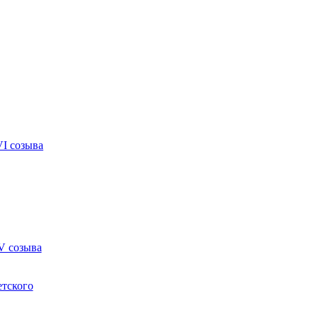
VI созыва
V созыва
етского