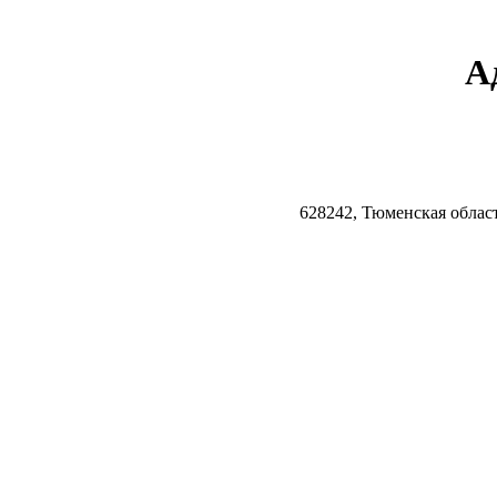
А
628242, Тюменская облас