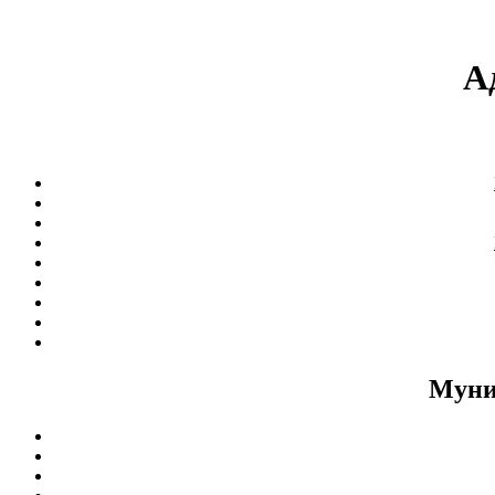
А
Муни