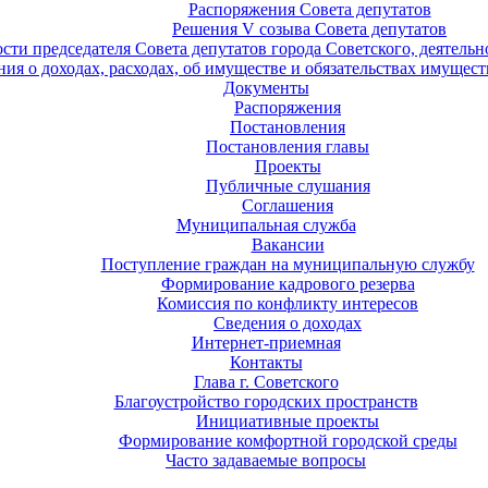
Распоряжения Совета депутатов
Решения V созыва Совета депутатов
ости председателя Совета депутатов города Советского, деятель
ия о доходах, расходах, об имуществе и обязательствах имущест
Документы
Распоряжения
Постановления
Постановления главы
Проекты
Публичные слушания
Соглашения
Муниципальная служба
Вакансии
Поступление граждан на муниципальную службу
Формирование кадрового резерва
Комиссия по конфликту интересов
Сведения о доходах
Интернет-приемная
Контакты
Глава г. Советского
Благоустройство городских пространств
Инициативные проекты
Формирование комфортной городской среды
Часто задаваемые вопросы