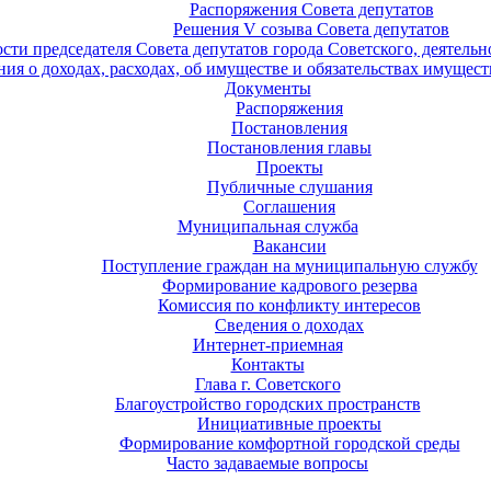
Распоряжения Совета депутатов
Решения V созыва Совета депутатов
ости председателя Совета депутатов города Советского, деятель
ия о доходах, расходах, об имуществе и обязательствах имущест
Документы
Распоряжения
Постановления
Постановления главы
Проекты
Публичные слушания
Соглашения
Муниципальная служба
Вакансии
Поступление граждан на муниципальную службу
Формирование кадрового резерва
Комиссия по конфликту интересов
Сведения о доходах
Интернет-приемная
Контакты
Глава г. Советского
Благоустройство городских пространств
Инициативные проекты
Формирование комфортной городской среды
Часто задаваемые вопросы