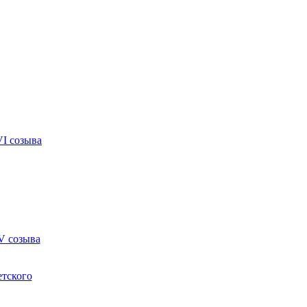
VI созыва
V созыва
етского