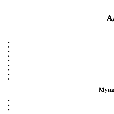
А
Муни