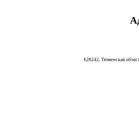
А
628242, Тюменская облас