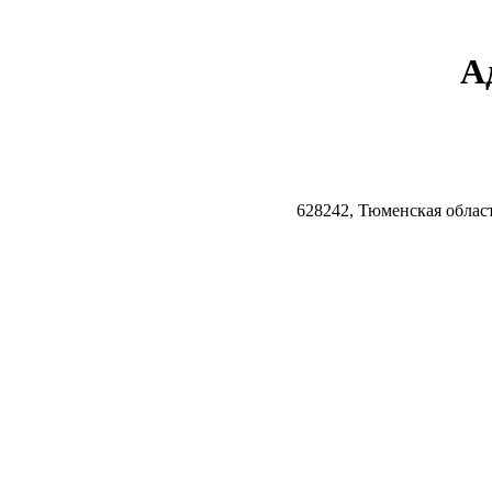
А
628242, Тюменская облас