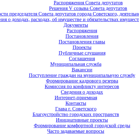
Распоряжения Совета депутатов
Решения V созыва Совета депутатов
ости председателя Совета депутатов города Советского, деятель
ия о доходах, расходах, об имуществе и обязательствах имущест
Документы
Распоряжения
Постановления
Постановления главы
Проекты
Публичные слушания
Соглашения
Муниципальная служба
Вакансии
Поступление граждан на муниципальную службу
Формирование кадрового резерва
Комиссия по конфликту интересов
Сведения о доходах
Интернет-приемная
Контакты
Глава г. Советского
Благоустройство городских пространств
Инициативные проекты
Формирование комфортной городской среды
Часто задаваемые вопросы