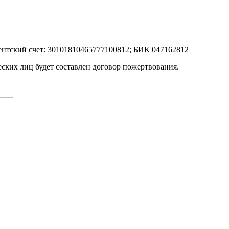
кий счет: 30101810465777100812; БИК 047162812
ских лиц будет составлен договор пожертвования.