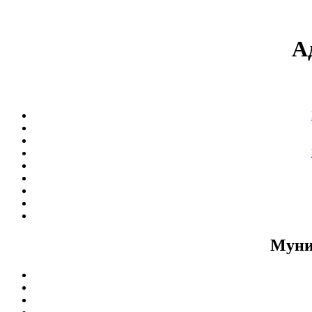
А
Муни