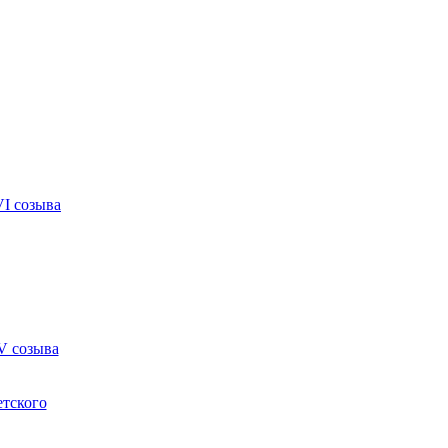
VI созыва
V созыва
етского