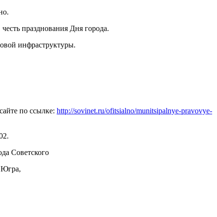
но.
 честь празднования Дня города.
ровой инфраструктуры.
сайте по ссылке:
http://sovinet.ru/ofitsialno/munitsipalnye-pravovye-
02.
да Советского
 Югра,