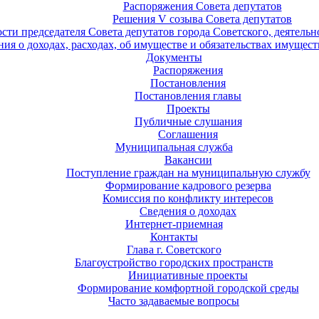
Распоряжения Совета депутатов
Решения V созыва Совета депутатов
ости председателя Совета депутатов города Советского, деятель
ия о доходах, расходах, об имуществе и обязательствах имущест
Документы
Распоряжения
Постановления
Постановления главы
Проекты
Публичные слушания
Соглашения
Муниципальная служба
Вакансии
Поступление граждан на муниципальную службу
Формирование кадрового резерва
Комиссия по конфликту интересов
Сведения о доходах
Интернет-приемная
Контакты
Глава г. Советского
Благоустройство городских пространств
Инициативные проекты
Формирование комфортной городской среды
Часто задаваемые вопросы