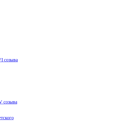
VI созыва
V созыва
етского