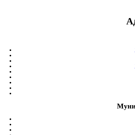
А
Муни