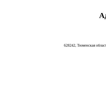
А
628242, Тюменская облас