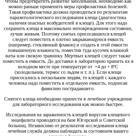
Чтобы предотвратить развитие заболевания, необходимо как
можно раньше применить меры профилактики болезней.
Такая профилактика должна проводиться по результатам
паразитологического исследования клеща (диагностика
наличия опасных возбудителей в клеще). Для этого надо
сохранить клеща в максимально неповрежденном состоянии,
лучше живым. Поэтому снятых присосавшихся клещей
следует поместить в плотно закрывающуюся емкость
(например, стеклянный флакон) и создать в этой емкости
повышенную влажность, поместив туда кусочек влажной
ваты или свежую травинку. Мертвых клещей следует также
поместить в емкость. До доставки в лабораторию хранить их в
холодном месте при температуре от +4 до + 8ºС
(холодильник, термос со льдом и т. п.). Если клещи
присосались к нескольким людям, то клещей с каждого
человека надо поместить в отдельную емкость, подписав
фамилию пострадавшего.
Снятого клеща необходимо принести в лечебное учреждение
для лабораторного исследования как можно быстрее.
Исследования на зараженность клещей вирусом клещевого
энцефалита проводятся на базе Югорской и Советской
больниц. Независимо от результатов исследования клеща
лечебная служба должна наблюдать за состоянием вашего