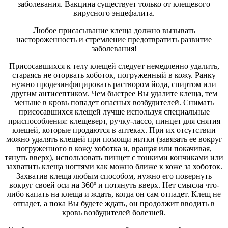
заболевания. Вакцина существует только от клещевого
вирусного энцефалита.
Любое присасывание клеща должно вызывать
настороженность и стремление предотвратить развитие
заболевания!
Присосавшихся к телу клещей следует немедленно удалить,
стараясь не оторвать хоботок, погруженный в кожу. Ранку
нужно продезинфицировать раствором йода, спиртом или
другим антисептиком. Чем быстрее Вы удалите клеща, тем
меньше в кровь попадет опасных возбудителей. Снимать
присосавшихся клещей лучше используя специальные
приспособления: клещеверт, ручку-лассо, пинцет для снятия
клещей, которые продаются в аптеках. При их отсутствии
можно удалять клещей при помощи нитки (завязать ее вокруг
погруженного в кожу хоботка и, вращая или покачивая,
тянуть вверх), использовать пинцет с тонкими кончиками или
захватить клеща ногтями как можно ближе к коже за хоботок.
Захватив клеща любым способом, нужно его повернуть
вокруг своей оси на 360º и потянуть вверх. Нет смысла что-
либо капать на клеща и ждать, когда он сам отпадет. Клещ не
отпадет, а пока Вы будете ждать, он продолжит вводить в
кровь возбудителей болезней.