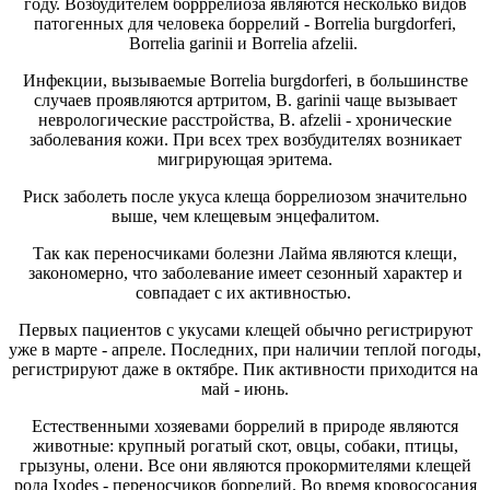
году. Возбудителем борррелиоза являются несколько видов
патогенных для человека боррелий - Borrelia burgdorferi,
Borrelia garinii и Borrelia afzelii.
Инфекции, вызываемые Borrelia burgdorferi, в большинстве
случаев проявляются артритом, B. garinii чаще вызывает
неврологические расстройства, B. afzelii - хронические
заболевания кожи. При всех трех возбудителях возникает
мигрирующая эритема.
Риск заболеть после укуса клеща боррелиозом значительно
выше, чем клещевым энцефалитом.
Так как переносчиками болезни Лайма являются клещи,
закономерно, что заболевание имеет сезонный характер и
совпадает с их активностью.
Первых пациентов с укусами клещей обычно регистрируют
уже в марте - апреле. Последних, при наличии теплой погоды,
регистрируют даже в октябре. Пик активности приходится на
май - июнь.
Естественными хозяевами боррелий в природе являются
животные: крупный рогатый скот, овцы, собаки, птицы,
грызуны, олени. Все они являются прокормителями клещей
рода Ixodes - переносчиков боррелий. Во время кровососания