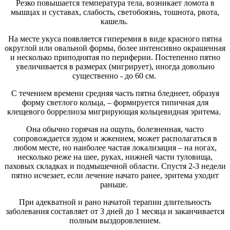
Резко повышается температура тела, возникает ломота в
мышцах и суставах, слабость, светобоязнь, тошнота, рвота,
кашель.
На месте укуса появляется гиперемия в виде красного пятна
округлой или овальной формы, более интенсивно окрашенная
и несколько приподнятая по периферии. Постепенно пятно
увеличивается в размерах (мигрирует), иногда довольно
существенно - до 60 см.
С течением времени средняя часть пятна бледнеет, образуя
форму светлого кольца, – формируется типичная для
клещевого боррелиоза мигрирующая кольцевидная эритема.
Она обычно горячая на ощупь, болезненная, часто
сопровождается зудом и жжением, может располагаться в
любом месте, но наиболее частая локализация – на ногах,
несколько реже на шее, руках, нижней части туловища,
паховых складках и подмышечной области. Спустя 2-3 недели
пятно исчезает, если лечение начато ранее, эритема уходит
раньше.
При адекватной и рано начатой терапии длительность
заболевания составляет от 3 дней до 1 месяца и заканчивается
полным выздоровлением.