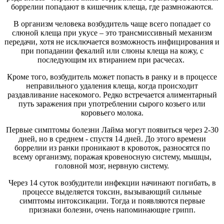
боррелии попадают в кишечник клеща, где размножаются.
В организм человека возбудитель чаще всего попадает со
слюной клеща при укусе – это трансмиссивный механизм
передачи, хотя не исключается возможность инфицирования и
при попадании фекалий или слюны клеща на кожу, с
последующим их втиранием при расчесах.
Кроме того, возбудитель может попасть в ранку и в процессе
неправильного удаления клеща, когда происходит
раздавливание насекомого. Редко встречается алиментарный
путь заражения при употреблении сырого козьего или
коровьего молока.
Первые симптомы болезни Лайма могут появиться через 2-30
дней, но в среднем - спустя 14 дней. До этого времени
боррелии из ранки проникают в кровоток, разносятся по
всему организму, поражая кровеносную систему, мышцы,
головной мозг, нервную систему.
Через 14 суток возбудители инфекции начинают погибать, в
процессе выделяется токсин, вызывающий сильные
симптомы интоксикации. Тогда и появляются первые
признаки болезни, очень напоминающие грипп.