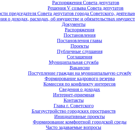
Распоряжения Совета депутатов
Решения V созыва Совета депутатов
ости председателя Совета депутатов города Советского, деятель
ия о доходах, расходах, об имуществе и обязательствах имущест
Документы
Распоряжения
Постановления
Постановления главы
Проекты
Публичные слушания
Соглашения
Муниципальная служба
Вакансии
Поступление граждан на муниципальную службу
Формирование кадрового резерва
Комиссия по конфликту интересов
Сведения о доходах
Интернет-приемная
Контакты
Глава г. Советского
Благоустройство городских пространств
Инициативные проекты
Формирование комфортной городской среды
Часто задаваемые вопросы