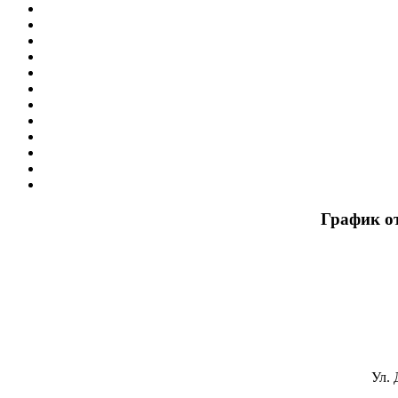
График о
Ул. 