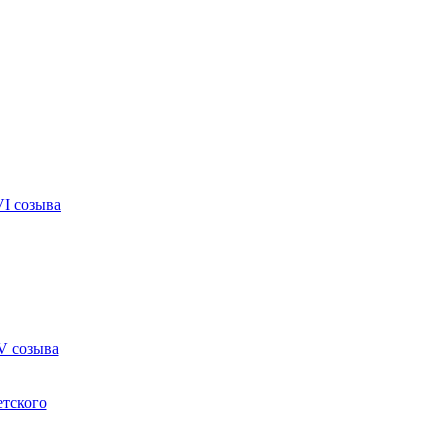
VI созыва
V созыва
етского