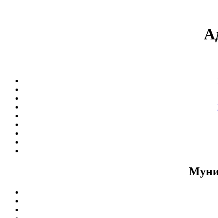
А
Муни