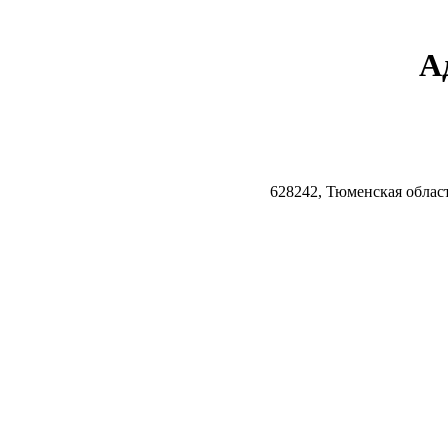
А
628242, Тюменская облас