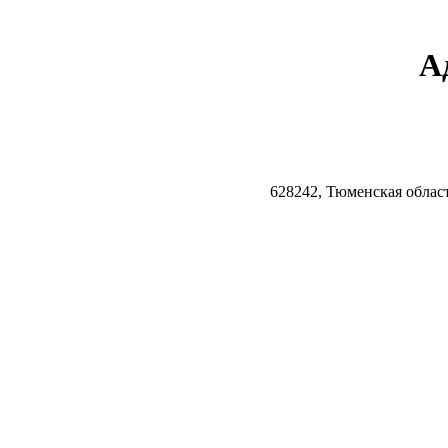
А
628242, Тюменская облас