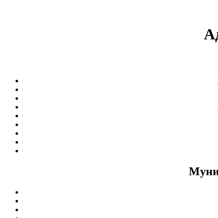
А
Муни