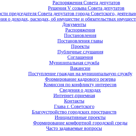
Распоряжения Совета депутатов
Решения V созыва Совета депутатов
ости председателя Совета депутатов города Советского, деятель
ия о доходах, расходах, об имуществе и обязательствах имущест
Документы
Распоряжения
Постановления
Постановления главы
Проекты
Публичные слушания
Соглашения
Муниципальная служба
Вакансии
Поступление граждан на муниципальную службу
Формирование кадрового резерва
Комиссия по конфликту интересов
Сведения о доходах
Интернет-приемная
Контакты
Глава г. Советского
Благоустройство городских пространств
Инициативные проекты
Формирование комфортной городской среды
Часто задаваемые вопросы