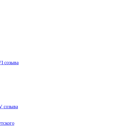
VI созыва
V созыва
етского