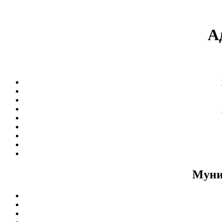
А
Муни