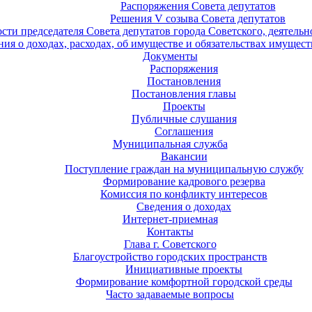
Распоряжения Совета депутатов
Решения V созыва Совета депутатов
ости председателя Совета депутатов города Советского, деятель
ия о доходах, расходах, об имуществе и обязательствах имущест
Документы
Распоряжения
Постановления
Постановления главы
Проекты
Публичные слушания
Соглашения
Муниципальная служба
Вакансии
Поступление граждан на муниципальную службу
Формирование кадрового резерва
Комиссия по конфликту интересов
Сведения о доходах
Интернет-приемная
Контакты
Глава г. Советского
Благоустройство городских пространств
Инициативные проекты
Формирование комфортной городской среды
Часто задаваемые вопросы