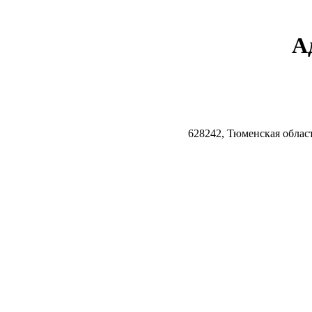
А
628242, Тюменская облас