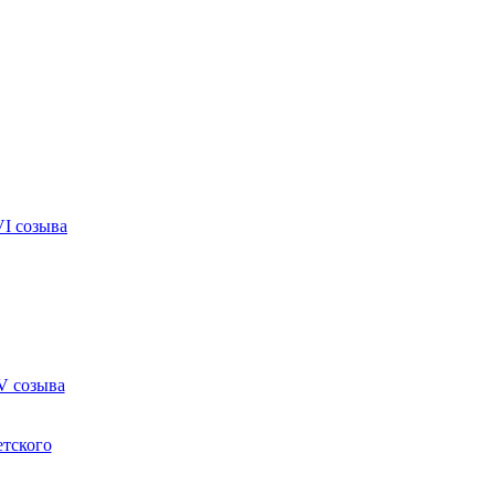
VI созыва
V созыва
етского