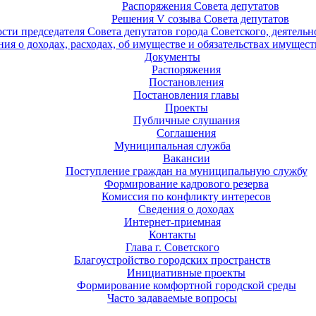
Распоряжения Совета депутатов
Решения V созыва Совета депутатов
ости председателя Совета депутатов города Советского, деятель
ия о доходах, расходах, об имуществе и обязательствах имущест
Документы
Распоряжения
Постановления
Постановления главы
Проекты
Публичные слушания
Соглашения
Муниципальная служба
Вакансии
Поступление граждан на муниципальную службу
Формирование кадрового резерва
Комиссия по конфликту интересов
Сведения о доходах
Интернет-приемная
Контакты
Глава г. Советского
Благоустройство городских пространств
Инициативные проекты
Формирование комфортной городской среды
Часто задаваемые вопросы