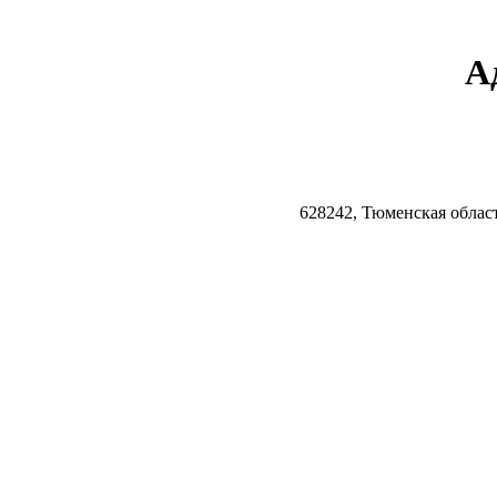
А
628242, Тюменская облас