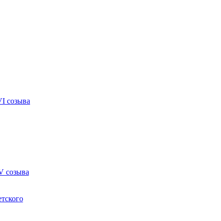
VI созыва
V созыва
етского