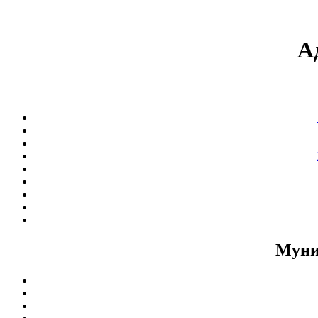
А
Муни