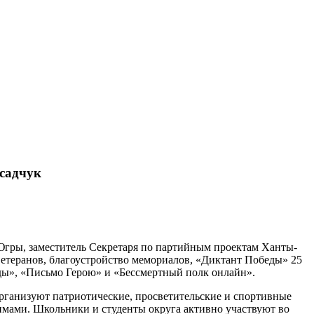
Осадчук
Югры, заместитель Секретаря по партийным проектам Ханты-
етеранов, благоустройство мемориалов, «Диктант Победы» 25
ды», «Письмо Герою» и «Бессмертный полк онлайн».
ганизуют патриотические, просветительские и спортивные
имами. Школьники и студенты округа активно участвуют во