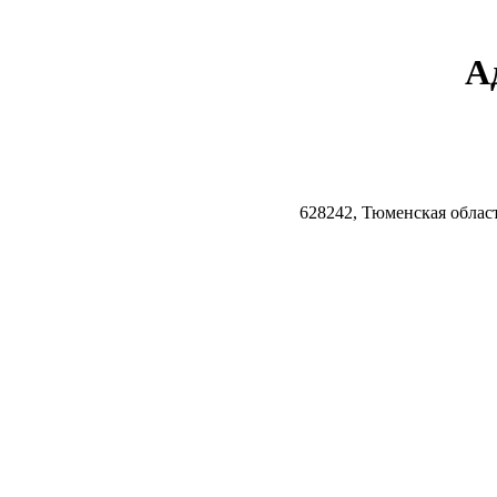
А
628242, Тюменская облас