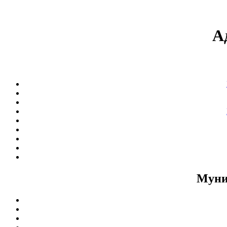
А
Муни