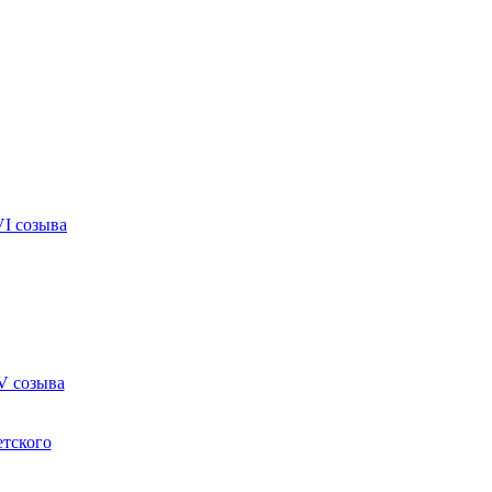
VI созыва
V созыва
етского