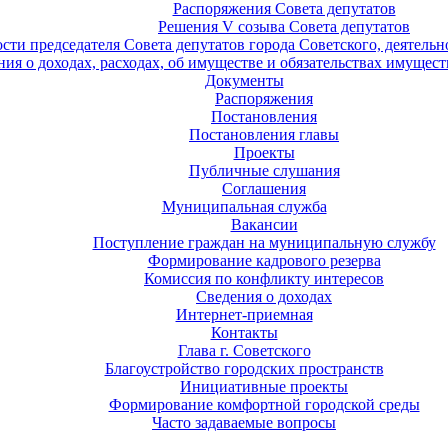
Распоряжения Совета депутатов
Решения V созыва Совета депутатов
ости председателя Совета депутатов города Советского, деятель
ия о доходах, расходах, об имуществе и обязательствах имущест
Документы
Распоряжения
Постановления
Постановления главы
Проекты
Публичные слушания
Соглашения
Муниципальная служба
Вакансии
Поступление граждан на муниципальную службу
Формирование кадрового резерва
Комиссия по конфликту интересов
Сведения о доходах
Интернет-приемная
Контакты
Глава г. Советского
Благоустройство городских пространств
Инициативные проекты
Формирование комфортной городской среды
Часто задаваемые вопросы