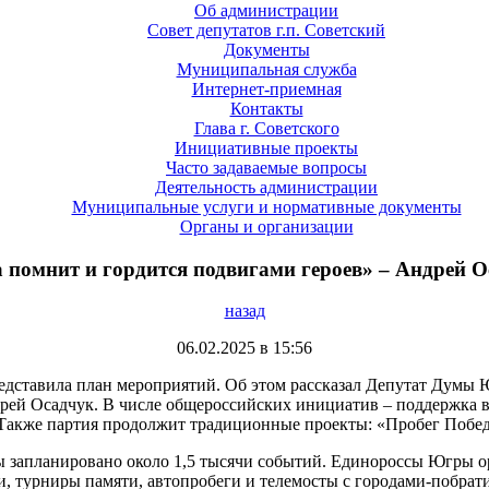
Об администрации
Совет депутатов г.п. Советский
Документы
Муниципальная служба
Интернет-приемная
Контакты
Глава г. Советского
Инициативные проекты
Часто задаваемые вопросы
Деятельность администрации
Муниципальные услуги и нормативные документы
Органы и организации
помнит и гордится подвигами героев» – Андрей 
назад
06.02.2025 в 15:56
едставила план мероприятий. Об этом рассказал Депутат Думы 
ей Осадчук. В числе общероссийских инициатив – поддержка в
 Также партия продолжит традиционные проекты: «Пробег Побе
запланировано около 1,5 тысячи событий. Единороссы Югры ор
и, турниры памяти, автопробеги и телемосты с городами-побрат