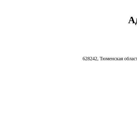
А
628242, Тюменская облас