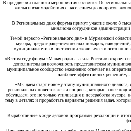
В преддверии главного мероприятия состоятся 16 региональн
жилья и взаимодействия с населением до вопросов экон
В Региональных днях форума примут участие около 8 тысяч
миллиона сотрудников администраций 
Темой первого «Регионального дня» в Мурманской области
мусора, предотвращением лесных пожаров, наводнений, р
муниципалитетов в построении экологически осознанног
«В этом году форум «Малая родина - сила России» откроет св
дополнительная возможность представителям муниципали
муниципальное сообщество ежедневно отвечает на оператив
наиболее эффективных решений», - 
«Мы даём старт новому этапу муниципального диалога, 
региональных повесток легли вопросы, которые ранее подн
обсуждаем, это не только утилизация и переработка мусора, 
тему в деталях и проработать варианты решения задач, кото
Выработанные в ходе деловой программы резолюции и итоги
фо
Проведение «Региональных дней», помимо Мурманской области