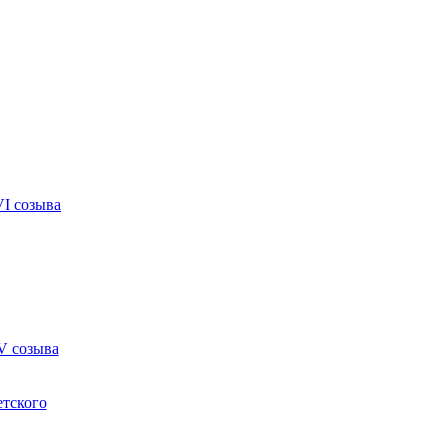
VI созыва
V созыва
етского