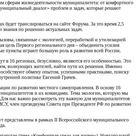
ым сферам жизнедеятельности муниципалитета: от комфортного
Муниципальный диалог» проблем и задач, которые решают
 будет транслироваться на сайте Форума. За это время 2,5
 знания по решению актуальных задач.
зовы, связанные с экологией, переработкой и утилизацией
ная цель Первого регионального дня – объединить усилия
ые пункты играют большую роль в развитии всей России.
т в 16 регионах, безусловно, являются его особенностью. Это
лем, волнующих жителей, найти пути их решения. Именно
способствуют обмену опытом, успешными практиками, поиску
нутренней политике Евгений Грачев.
ации по развитию местного самоуправления. В основу 16
униципалитетов и их командами. Тема экологии, которую мы
е. Для нас важно рассмотреть эту важную для муниципалитетов
РМСУ, член президиума Совета при Президенте РФ по развитию
т представлены в рамках II Всероссийского муниципального
да.
атарстан (тема «Комфортная среда для жизни»), Новгородской