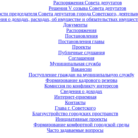
Распоряжения Совета депутатов
Решения V созыва Совета депутатов
ости председателя Совета депутатов города Советского, деятель
ия о доходах, расходах, об имуществе и обязательствах имущест
Документы
Распоряжения
Постановления
Постановления главы
Проекты
Публичные слушания
Соглашения
Муниципальная служба
Вакансии
Поступление граждан на муниципальную службу
Формирование кадрового резерва
Комиссия по конфликту интересов
Сведения о доходах
Интернет-приемная
Контакты
Глава г. Советского
Благоустройство городских пространств
Инициативные проекты
Формирование комфортной городской среды
Часто задаваемые вопросы