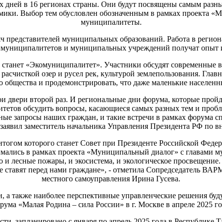
ых дней в 16 регионах страны. Они будут посвящены самым разн
омики. Выбор тем обусловлен обозначенным в рамках проекта «
муниципалитеты.
 представителей муниципальных образований. Работа в регионах
муниципалитетов и муниципальных учреждений получат опыт и
 станет «Экомуниципалитет». Участники обсудят современные вы
асчисткой озер и русел рек, культурой землепользования. Глав
о общества и продемонстрировать, что даже маленькие населенн
ои двери второй раз. И региональные дни форума, которые пройду
тетов обсудить вопросы, касающиеся самых разных тем и проб
ные запросы наших граждан, и такие встречи в рамках форума 
заявил заместитель начальника Управления Президента РФ по в
итогом которого станет Совет при Президенте Российской Федер
имались в рамках проекта «Муниципальный диалог» с главами м
но и лесные пожары, и экосистема, и экологическое просвещени
рые ставят перед нами граждане», - отметила Сопредседатель ВА
местного самоуправления Ирина Гусева.
, а также наиболее перспективные управленческие решения буду
рума «Малая Родина – сила России» в г. Москве в апреле 2025 го
, запланировано с января по апрель 2025 года в Республике Т