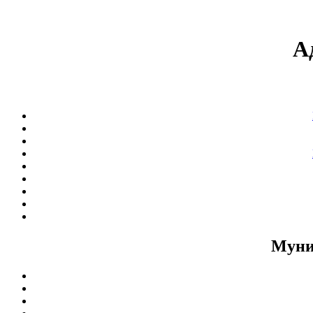
А
Муни