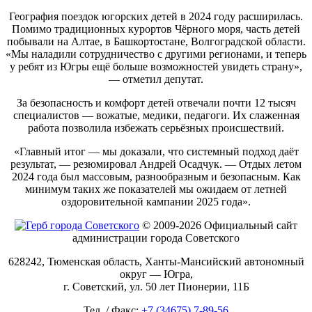
География поездок югорских детей в 2024 году расширилась.
Помимо традиционных курортов Чёрного моря, часть детей
побывали на Алтае, в Башкортостане, Волгоградской области.
«Мы наладили сотрудничество с другими регионами, и теперь
у ребят из Югры ещё больше возможностей увидеть страну»,
— отметил депутат.
За безопасность и комфорт детей отвечали почти 12 тысяч
специалистов — вожатые, медики, педагоги. Их слаженная
работа позволила избежать серьёзных происшествий.
«Главный итог — мы доказали, что системный подход даёт
результат, — резюмировал Андрей Осадчук. — Отдых летом
2024 года был массовым, разнообразным и безопасным. Как
минимум таких же показателей мы ожидаем от летней
оздоровительной кампании 2025 года».
© 2009-2026 Официальный сайт
администрации города Советского
628242, Тюменская область, Ханты-Мансийский автономный
округ — Югра,
г. Советский, ул. 50 лет Пионерии, 11Б
Тел. / Факс:
+7 (34675) 7-89-56