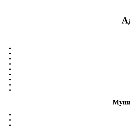
А
Муни