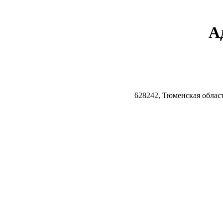
А
628242, Тюменская облас