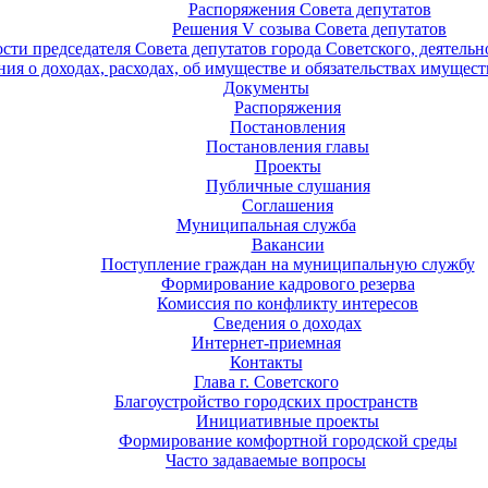
Распоряжения Совета депутатов
Решения V созыва Совета депутатов
ости председателя Совета депутатов города Советского, деятель
ия о доходах, расходах, об имуществе и обязательствах имущест
Документы
Распоряжения
Постановления
Постановления главы
Проекты
Публичные слушания
Соглашения
Муниципальная служба
Вакансии
Поступление граждан на муниципальную службу
Формирование кадрового резерва
Комиссия по конфликту интересов
Сведения о доходах
Интернет-приемная
Контакты
Глава г. Советского
Благоустройство городских пространств
Инициативные проекты
Формирование комфортной городской среды
Часто задаваемые вопросы