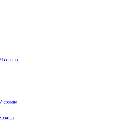
VI созыва
V созыва
етского