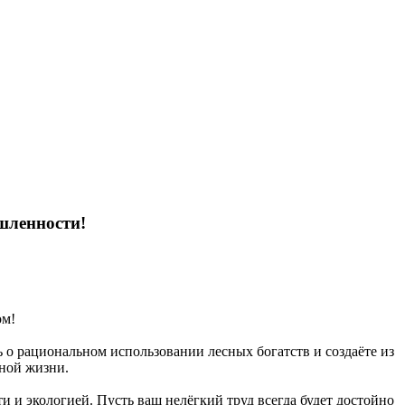
шленности!
ом!
ь о рациональном использовании лесных богатств и создаёте из
ной жизни.
ти и экологией. Пусть ваш нелёгкий труд всегда будет достойно