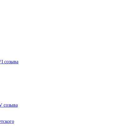
VI созыва
V созыва
етского