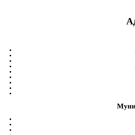
А
Муни