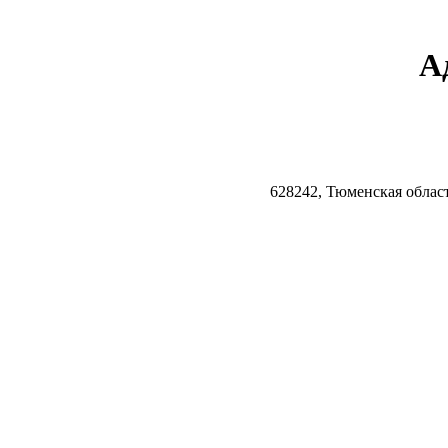
А
628242, Тюменская облас