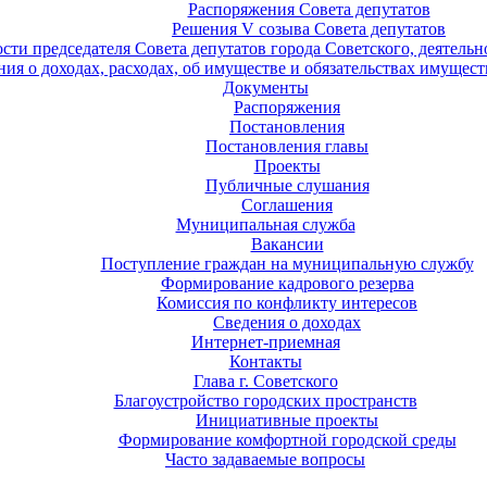
Распоряжения Совета депутатов
Решения V созыва Совета депутатов
ости председателя Совета депутатов города Советского, деятель
ия о доходах, расходах, об имуществе и обязательствах имущест
Документы
Распоряжения
Постановления
Постановления главы
Проекты
Публичные слушания
Соглашения
Муниципальная служба
Вакансии
Поступление граждан на муниципальную службу
Формирование кадрового резерва
Комиссия по конфликту интересов
Сведения о доходах
Интернет-приемная
Контакты
Глава г. Советского
Благоустройство городских пространств
Инициативные проекты
Формирование комфортной городской среды
Часто задаваемые вопросы