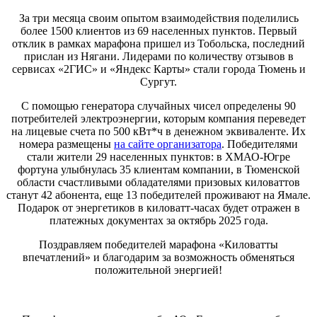
За три месяца своим опытом взаимодействия поделились
более 1500 клиентов из 69 населенных пунктов. Первый
отклик в рамках марафона пришел из Тобольска, последний
прислан из Нягани. Лидерами по количеству отзывов в
сервисах «2ГИС» и «Яндекс Карты» стали города Тюмень и
Сургут.
С помощью генератора случайных чисел определены 90
потребителей электроэнергии, которым компания переведет
на лицевые счета по 500 кВт*ч в денежном эквиваленте. Их
номера размещены
на сайте организатора
. Победителями
стали жители 29 населенных пунктов: в ХМАО-Югре
фортуна улыбнулась 35 клиентам компании, в Тюменской
области счастливыми обладателями призовых киловаттов
станут 42 абонента, еще 13 победителей проживают на Ямале.
Подарок от энергетиков в киловатт-часах будет отражен в
платежных документах за октябрь 2025 года.
Поздравляем победителей марафона «Киловатты
впечатлений» и благодарим за возможность обменяться
положительной энергией!