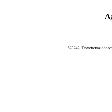
А
628242, Тюменская облас