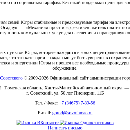
елению по социальным тарифам. Без такой поддержки цены для к
ам семей Югры стабильные и предсказуемые тарифы на электроэ
 Осадчук. — «Механизм прост и эффективен: житель платит по л
ступность коммунальных услуг для населения и справедливую о
ых пунктов Югры, которые находятся в зонах децентрализованног
ает, что эти категории граждан могут быть уверены в сохране
екса и энергетики Югры и прошел все необходимые процедуры
обсуждение.
© 2009-2026 Официальный сайт администрации горо
2, Тюменская область, Ханты-Мансийский автономный округ —
г. Советский, ул. 50 лет Пионерии, 11Б
Тел. / Факс:
+7 (34675) 7-89-56
E-mail:
gorod@sovrnhmao.ru
Написать письмо