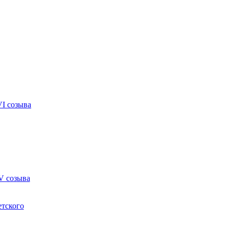
VI созыва
V созыва
етского