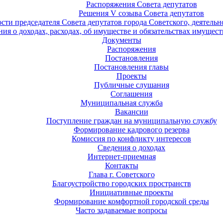
Распоряжения Совета депутатов
Решения V созыва Совета депутатов
ости председателя Совета депутатов города Советского, деятель
ия о доходах, расходах, об имуществе и обязательствах имущест
Документы
Распоряжения
Постановления
Постановления главы
Проекты
Публичные слушания
Соглашения
Муниципальная служба
Вакансии
Поступление граждан на муниципальную службу
Формирование кадрового резерва
Комиссия по конфликту интересов
Сведения о доходах
Интернет-приемная
Контакты
Глава г. Советского
Благоустройство городских пространств
Инициативные проекты
Формирование комфортной городской среды
Часто задаваемые вопросы