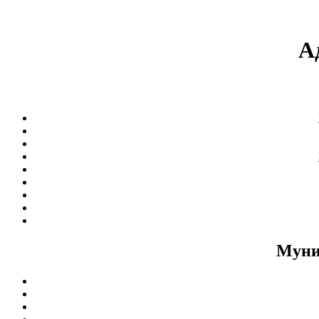
А
Муни