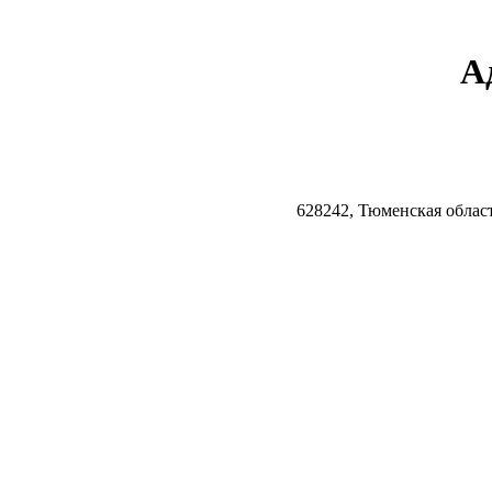
А
628242, Тюменская облас