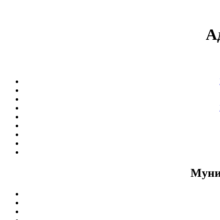
А
Муни