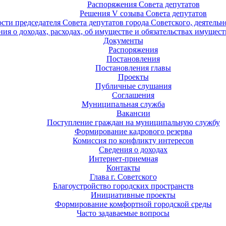
Распоряжения Совета депутатов
Решения V созыва Совета депутатов
ости председателя Совета депутатов города Советского, деятель
ия о доходах, расходах, об имуществе и обязательствах имущест
Документы
Распоряжения
Постановления
Постановления главы
Проекты
Публичные слушания
Соглашения
Муниципальная служба
Вакансии
Поступление граждан на муниципальную службу
Формирование кадрового резерва
Комиссия по конфликту интересов
Сведения о доходах
Интернет-приемная
Контакты
Глава г. Советского
Благоустройство городских пространств
Инициативные проекты
Формирование комфортной городской среды
Часто задаваемые вопросы