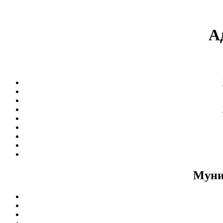
А
Муни