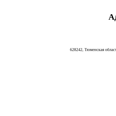
А
628242, Тюменская облас