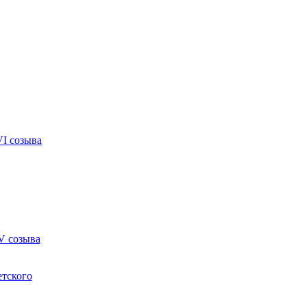
VI созыва
V созыва
етского