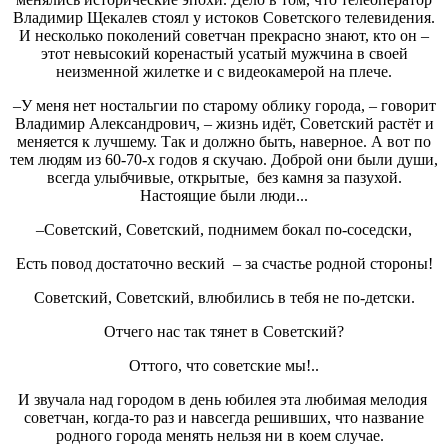
Владимир Щекалев стоял у истоков Советского телевидения.
И несколько поколений советчан прекрасно знают, кто он –
этот невысокий коренастый усатый мужчина в своей
неизменной жилетке и с видеокамерой на плече.
–У меня нет ностальгии по старому облику города, – говорит
Владимир Александрович, – жизнь идёт, Советский растёт и
меняется к лучшему. Так и должно быть, наверное. А вот по
тем людям из 60-70-х годов я скучаю. Доброй они были души,
всегда улыбчивые, открытые, без камня за пазухой.
Настоящие были люди...
–Советский, Советский, поднимем бокал по-соседски,
Есть повод достаточно веский – за счастье родной стороны!
Советский, Советский, влюбились в тебя не по-детски.
Отчего нас так тянет в Советский?
Оттого, что советские мы!..
И звучала над городом в день юбилея эта любимая мелодия
советчан, когда-то раз и навсегда решивших, что название
родного города менять нельзя ни в коем случае.