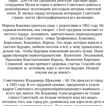
парке. Для гостей праздника работали торговые ряды,
сотрудники Музея истории и ремесел Советского района в
разнообразных экспозициях воссоздали антураж советской
эпохи. В милых сердцу ветеранов интерьерах Советской
страны могли сфотографироваться все желающие.
Марина Кашлева приехала сюда с родителями в 1962 году. Не
скрывая волнения, она говорит: «Этот праздник позволяет от
чистого сердца вспомнить замечательных первопроходцев
посёлка Советского: семьи Трофимовых, Буяновых,
Борисовых, Кашлевых, Король. Это люди, которые верили в
светлое будущее, любили поселок и всё, к чему прикасались,
делали так, чтобы будущим поколениям жилось лучше. Ныне
здравствующим первооткрывателям Валентине Лесниковой,
Прасковье Константиновне Король, Валентине Карповне
Сумкиной желаю крепкого здоровья, счастья. Спасибо им
огромное за оптимизм, веру в светлое будущее. Низкий
поклон им до земли!»
Советчанину Владимиру Щекалеву – 60. Он приехал в город
в 1965 году. В его трудовой книжке, заведенной в отделе
кадров Советского лесодеревообрабатывающего комбината –
всего три записи. Но Владимир Александрович не только
строил Советский, он больше четверти века вёл видео-
летопись того, как город рос, развивался, как взрослели дети и
менялись исторические эпохи. Дело в том, что телеоператор