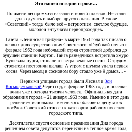
Это нашей истории строки…
По имени леспромхоза назвали и новый посёлок. Не стали
долго думать о выборе другого названия. В слове
«Советский» тогда было всё – патриотизм, светлое будущее,
молодой энтузиазм первопроходцев.
Газета «Ленинская трибуна» в марте 1963 года так писала о
первых днях существования Советского: «Глубокой ночью в
феврале 1962 года небольшой отряд строителей добрался до
будущей станции Картоп. Тайга разведчиков встретила хмуро.
Бушевала пурга, стонали от ветра вековые сосны. С трудом
строители построили шалаш. А утром с шумом упала первая
сосна. Через месяц в сосновом бору стояло уже 9 домов…»
Первыми улицами города были Лесная и
Зои
Космодемьянской
.Через год, в феврале 1963 года, в поселке
жили уже полторы тысячи человек. Официальная дата
образования города – 21 января 1963 года. Именно в этот день
решением исполкома Тюменского облсовета депутатов
посёлок Советский отнесен к категории рабочих поселков
городского типа.
Десятилетия спустя основные празднования Дня города
решением совета депутатов перенесли на тёплое время года,