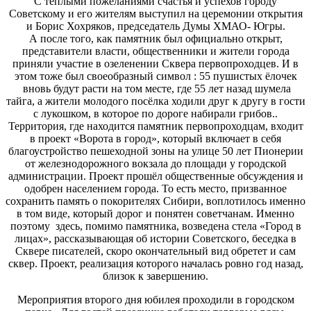
С теплыми пожеланиями счастья и успехов городу
Советскому и его жителям выступил на церемонии открытия
и Борис Хохряков, председатель Думы ХМАО- Югры.
А после того, как памятник был официально открыт,
представители власти, общественники и жители города
приняли участие в озеленении Сквера первопроходцев. И в
этом тоже был своеобразный символ : 55 пушистых ёлочек
вновь будут расти на том месте, где 55 лет назад шумела
тайга, а жители молодого посёлка ходили друг к другу в гости
с лукошком, в которое по дороге набирали грибов..
Территория, где находится памятник первопроходцам, входит
в проект «Ворота в город», который включает в себя
благоустройство пешеходной зоны на улице 50 лет Пионерии
от железнодорожного вокзала до площади у городской
администрации. Проект прошёл общественные обсуждения и
одобрен населением города. То есть место, призванное
сохранить память о покорителях Сибири, воплотилось именно
в том виде, который дорог и понятен советчанам. Именно
поэтому здесь, помимо памятника, возведена стела «Город в
лицах», рассказывающая об истории Советского, беседка в
Сквере писателей, скоро окончательный вид обретет и сам
сквер. Проект, реализация которого началась ровно год назад,
близок к завершению.
Мероприятия второго дня юбилея проходили в городском