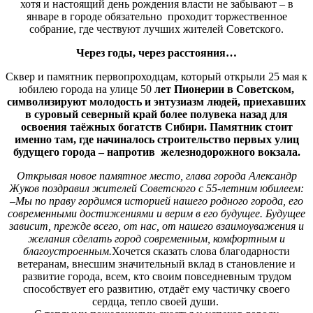
хотя и настоящий день рождения власти не забывают – в
январе в городе обязательно проходит торжественное
собрание, где чествуют лучших жителей Советского.
Через годы, через расстояния…
Сквер и памятник первопроходцам, который открыли 25 мая к
юбилею города на улице 50
лет Пионерии в Советском,
символизируют молодость и энтузиазм людей, приехавших
в суровый северный край более полувека назад для
освоения таёжных богатств Сибири. Памятник стоит
именно там, где начиналось строительство первых улиц
будущего города – напротив железнодорожного вокзала.
Открывая новое памятное место, глава города Александр
Жуков поздравил жителей Советского с 55-летним юбилеем:
–
Мы по праву гордимся историей нашего родного города, его
современными достижениями и верим в его будущее. Будущее
зависит, прежде всего, от нас, от нашего взаимоуважения и
желания сделать город современным, комфортным и
благоустроенным.
Хочется сказать слова благодарности
ветеранам, внесшим значительный вклад в становление и
развитие города, всем, кто своим повседневным трудом
способствует его развитию, отдаёт ему частичку своего
сердца, тепло своей души.