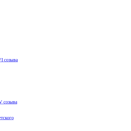
VI созыва
V созыва
етского