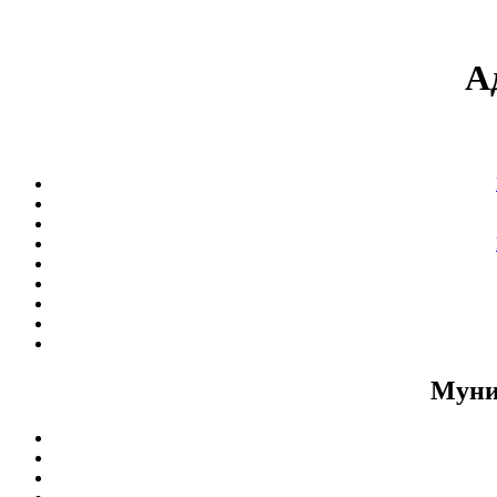
А
Муни