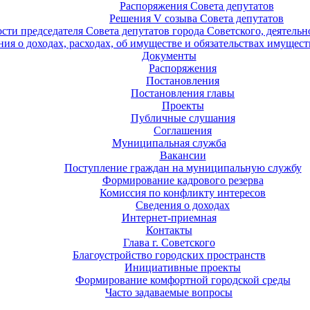
Распоряжения Совета депутатов
Решения V созыва Совета депутатов
ости председателя Совета депутатов города Советского, деятель
ия о доходах, расходах, об имуществе и обязательствах имущест
Документы
Распоряжения
Постановления
Постановления главы
Проекты
Публичные слушания
Соглашения
Муниципальная служба
Вакансии
Поступление граждан на муниципальную службу
Формирование кадрового резерва
Комиссия по конфликту интересов
Сведения о доходах
Интернет-приемная
Контакты
Глава г. Советского
Благоустройство городских пространств
Инициативные проекты
Формирование комфортной городской среды
Часто задаваемые вопросы