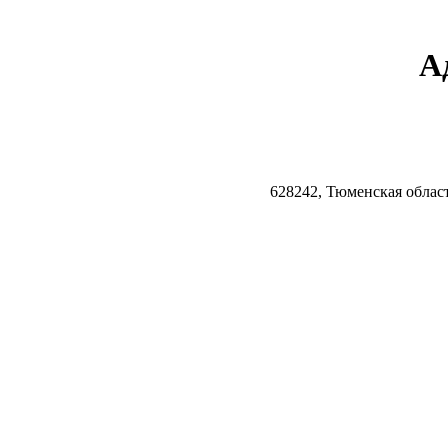
А
628242, Тюменская облас