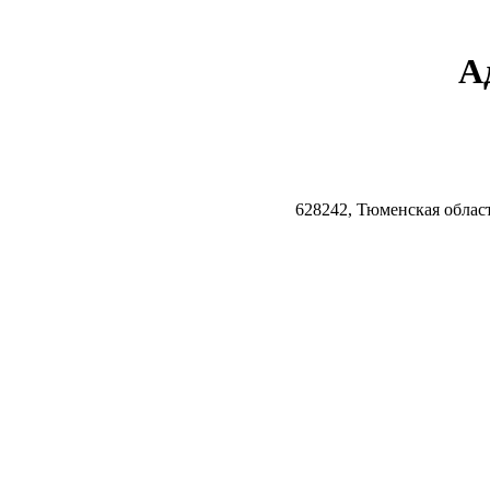
А
628242, Тюменская облас