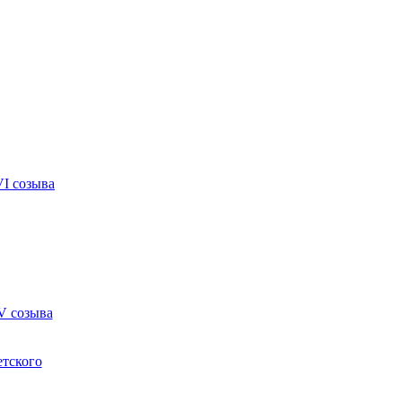
VI созыва
V созыва
етского