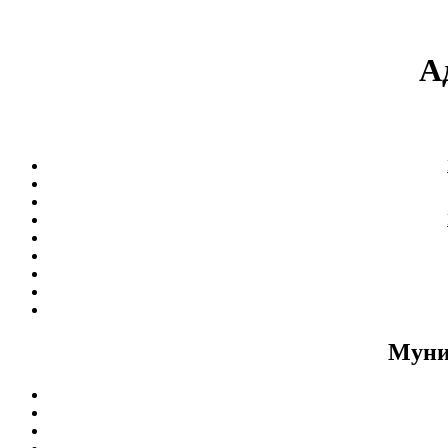
А
Муни