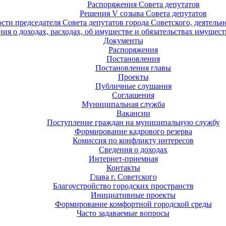
Распоряжения Совета депутатов
Решения V созыва Совета депутатов
ости председателя Совета депутатов города Советского, деятель
ия о доходах, расходах, об имуществе и обязательствах имущест
Документы
Распоряжения
Постановления
Постановления главы
Проекты
Публичные слушания
Соглашения
Муниципальная служба
Вакансии
Поступление граждан на муниципальную службу
Формирование кадрового резерва
Комиссия по конфликту интересов
Сведения о доходах
Интернет-приемная
Контакты
Глава г. Советского
Благоустройство городских пространств
Инициативные проекты
Формирование комфортной городской среды
Часто задаваемые вопросы