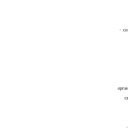
· со
В К
орга
с