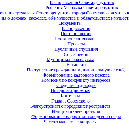
Распоряжения Совета депутатов
Решения V созыва Совета депутатов
ости председателя Совета депутатов города Советского, деятель
ия о доходах, расходах, об имуществе и обязательствах имущест
Документы
Распоряжения
Постановления
Постановления главы
Проекты
Публичные слушания
Соглашения
Муниципальная служба
Вакансии
Поступление граждан на муниципальную службу
Формирование кадрового резерва
Комиссия по конфликту интересов
Сведения о доходах
Интернет-приемная
Контакты
Глава г. Советского
Благоустройство городских пространств
Инициативные проекты
Формирование комфортной городской среды
Часто задаваемые вопросы