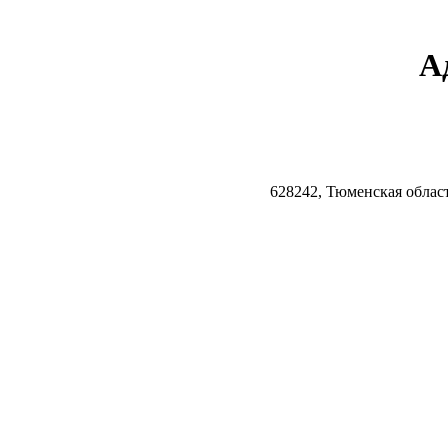
А
628242, Тюменская облас