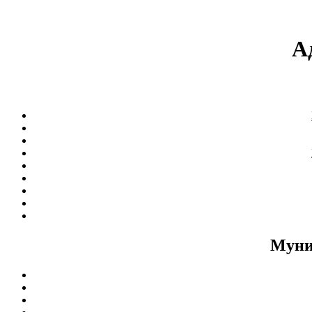
А
Муни