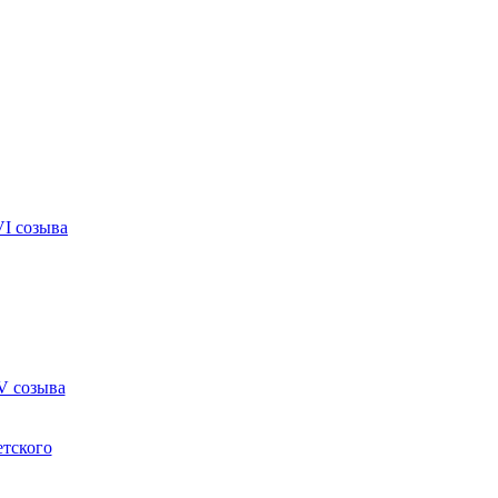
VI созыва
V созыва
етского