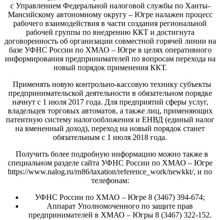
с Управлением Федеральной налоговой службы по Ханты-
Мансийскому автономному округу – Югре налажен процесс
рабочего взаимодействия в части создания региональной
рабочей группы по внедрению ККТ и достигнута
договоренность об организации совместной горячей линии на
базе УФНС России по ХМАО – Югре в целях оперативного
информирования предпринимателей по вопросам перехода на
новый порядок применения ККТ.
Применять новую контрольно-кассовую технику субъекты
предпринимательской деятельности в обязательном порядке
начнут с 1 июля 2017 года. Для предприятий сферы услуг,
владельцев торговых автоматов, а также лиц, применяющих
патентную систему налогообложения и ЕНВД (единый налог
на вмененный доход), переход на новый порядок станет
обязательным с 1 июля 2018 года.
Получить более подробную информацию можно также в
специальном разделе сайта УФНС России по ХМАО – Югре
https://www.nalog.ru/rn86/taxation/reference_work/newkkt/, и по
телефонам:
УФНС России по ХМАО – Югре 8 (3467) 394-674;
Аппарат Уполномоченного по защите прав
предпринимателей в ХМАО – Югры 8 (3467) 322-152.