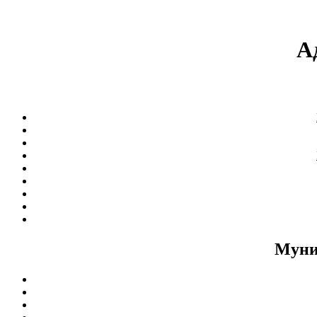
А
Муни