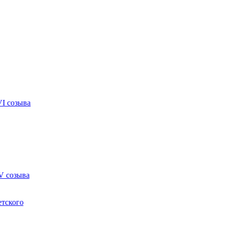
VI созыва
V созыва
етского