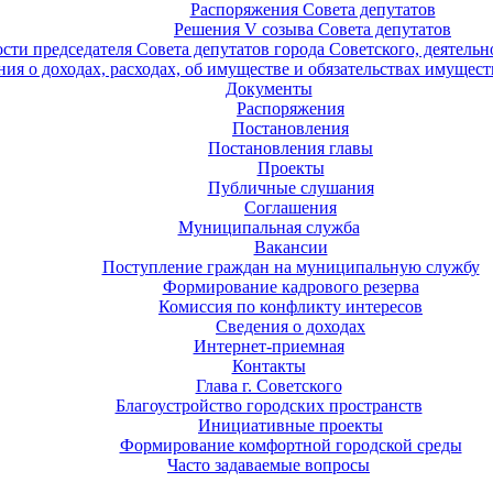
Распоряжения Совета депутатов
Решения V созыва Совета депутатов
ости председателя Совета депутатов города Советского, деятель
ия о доходах, расходах, об имуществе и обязательствах имущест
Документы
Распоряжения
Постановления
Постановления главы
Проекты
Публичные слушания
Соглашения
Муниципальная служба
Вакансии
Поступление граждан на муниципальную службу
Формирование кадрового резерва
Комиссия по конфликту интересов
Сведения о доходах
Интернет-приемная
Контакты
Глава г. Советского
Благоустройство городских пространств
Инициативные проекты
Формирование комфортной городской среды
Часто задаваемые вопросы