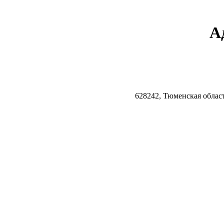
А
628242, Тюменская облас