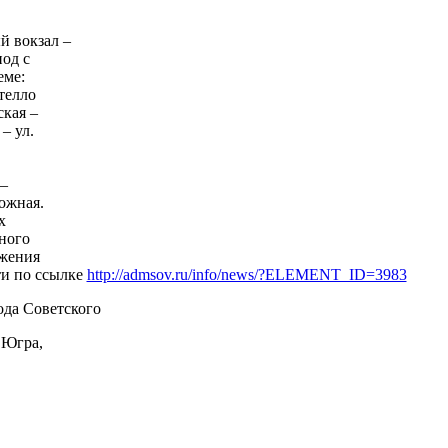
й вокзал –
иод с
еме:
стелло
ская –
 – ул.
–
 –
ожная.
ах
ьного
ижения
ти по ссылке
http://admsov.ru/info/news/?ELEMENT_ID=3983
да Советского
 Югра,