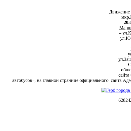
Движение 
мкр.
20.
Марш
– ул.
ул.Юб
у
ул.За
С
обще
сайта 
автобусов», на главной странице официального сайта Ад
62824