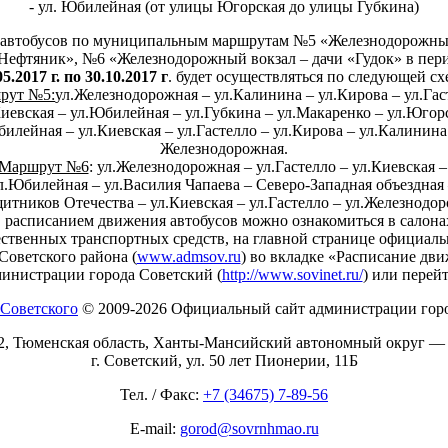
- ул. Юбилейная (от улицы Югорская до улицы Губкина)
автобусов по муниципальным маршрутам №5 «Железнодорожны
Нефтяник», №6 «Железнодорожный вокзал – дачи «Гудок» в пер
05.2017 г. по 30.10.2017 г
. будет осуществляться по следующей сх
рут №5:
ул.Железнодорожная – ул.Калинина – ул.Кирова – ул.Га
Киевская – ул.Юбилейная – ул.Губкина – ул.Макаренко – ул.Югор
илейная – ул.Киевская – ул.Гастелло – ул.Кирова – ул.Калинина
Железнодорожная.
Маршрут №6
: ул.Железнодорожная – ул.Гастелло – ул.Киевская 
л.Юбилейная – ул.Василия Чапаева – Северо-Западная объездная
щитников Отечества – ул.Киевская – ул.Гастелло – ул.Железнодор
 расписанием движения автобусов можно ознакомиться в салон
ственных транспортных средств, на главной странице официал
Советского района (
www.admsov.ru
) во вкладке «Расписание дв
министрации города Советский (
http://www.sovinet.ru/
) или перей
© 2009-2026 Официальный сайт администрации горо
2, Тюменская область, Ханты-Мансийский автономный округ —
г. Советский, ул. 50 лет Пионерии, 11Б
Тел. / Факс:
+7 (34675) 7-89-56
E-mail:
gorod@sovrnhmao.ru