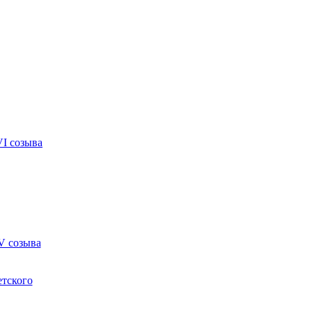
VI созыва
V созыва
етского