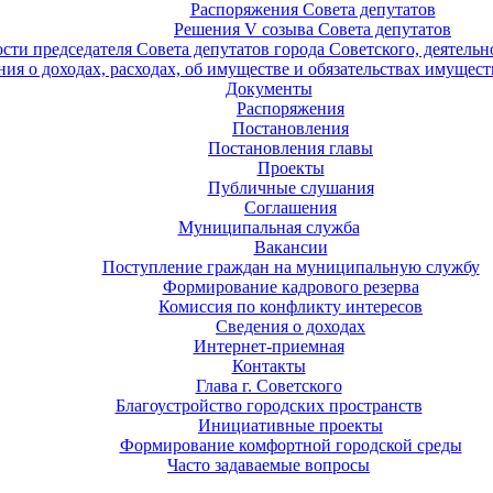
Распоряжения Совета депутатов
Решения V созыва Совета депутатов
ости председателя Совета депутатов города Советского, деятель
ия о доходах, расходах, об имуществе и обязательствах имущест
Документы
Распоряжения
Постановления
Постановления главы
Проекты
Публичные слушания
Соглашения
Муниципальная служба
Вакансии
Поступление граждан на муниципальную службу
Формирование кадрового резерва
Комиссия по конфликту интересов
Сведения о доходах
Интернет-приемная
Контакты
Глава г. Советского
Благоустройство городских пространств
Инициативные проекты
Формирование комфортной городской среды
Часто задаваемые вопросы