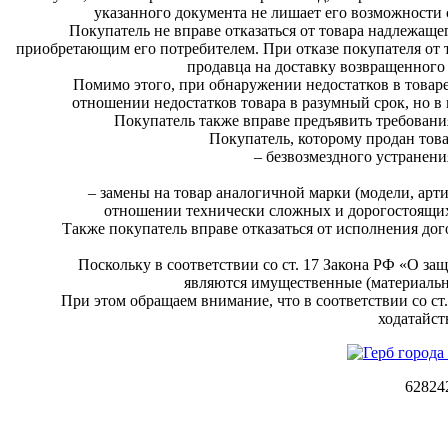
указанного документа не лишает его возможности с
Покупатель не вправе отказаться от товара надлежащ
приобретающим его потребителем. При отказе покупателя от 
продавца на доставку возвращенного 
Помимо этого, при обнаружении недостатков в товаре
отношении недостатков товара в разумный срок, но в 
Покупатель также вправе предъявить требования
Покупатель, которому продан това
– безвозмездного устранени
– замены на товар аналогичной марки (модели, арт
отношении технически сложных и дорогостоящих 
Также покупатель вправе отказаться от исполнения дог
Поскольку в соответствии со ст. 17 Закона РФ «О за
являются имущественные (материальны
При этом обращаем внимание, что в соответствии со ст
ходатайст
62824