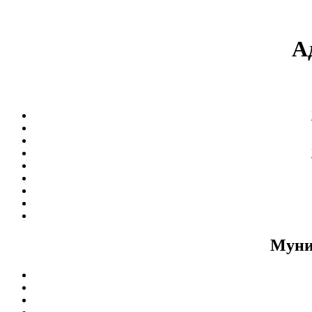
А
Муни