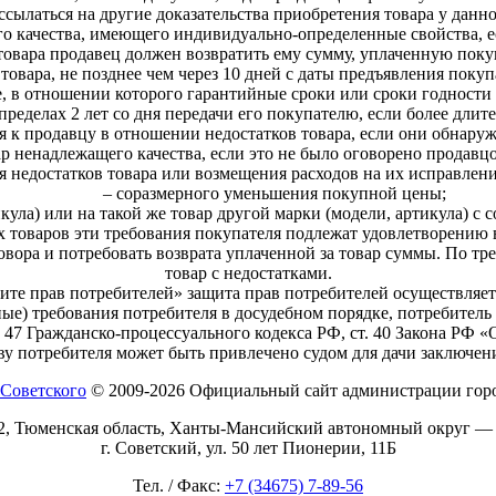
сылаться на другие доказательства приобретения товара у данно
его качества, имеющего индивидуально-определенные свойства, 
товара продавец должен возвратить ему сумму, уплаченную покуп
товара, не позднее чем через 10 дней с даты предъявления поку
, в отношении которого гарантийные сроки или сроки годности 
пределах 2 лет со дня передачи его покупателю, если более дли
 к продавцу в отношении недостатков товара, если они обнаруж
р ненадлежащего качества, если это не было оговорено продавцо
я недостатков товара или возмещения расходов на их исправлен
– соразмерного уменьшения покупной цены;
икула) или на такой же товар другой марки (модели, артикула) 
товаров эти требования покупателя подлежат удовлетворению 
овора и потребовать возврата уплаченной за товар суммы. По тр
товар с недостатками.
щите прав потребителей» защита прав потребителей осуществляет
е) требования потребителя в досудебном порядке, потребитель 
. 47 Гражданско-процессуального кодекса РФ, ст. 40 Закона РФ 
ву потребителя может быть привлечено судом для дачи заключени
© 2009-2026 Официальный сайт администрации горо
2, Тюменская область, Ханты-Мансийский автономный округ —
г. Советский, ул. 50 лет Пионерии, 11Б
Тел. / Факс:
+7 (34675) 7-89-56