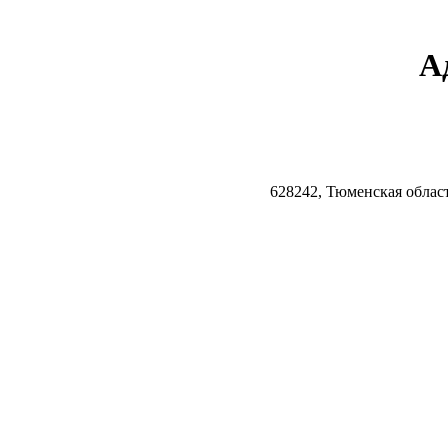
А
628242, Тюменская облас